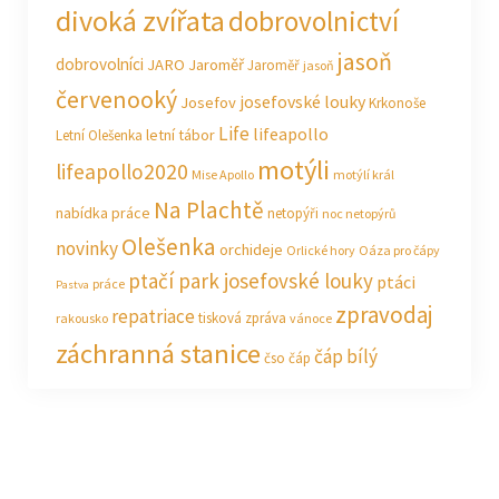
divoká zvířata
dobrovolnictví
jasoň
dobrovolníci
JARO Jaroměř
Jaroměř
jasoň
červenooký
josefovské louky
Josefov
Krkonoše
Life
lifeapollo
letní tábor
Letní Olešenka
motýli
lifeapollo2020
Mise Apollo
motýlí král
Na Plachtě
nabídka práce
netopýři
noc netopýrů
Olešenka
novinky
orchideje
Orlické hory
Oáza pro čápy
ptačí park josefovské louky
ptáci
práce
Pastva
zpravodaj
repatriace
tisková zpráva
rakousko
vánoce
záchranná stanice
čáp bílý
čso
čáp