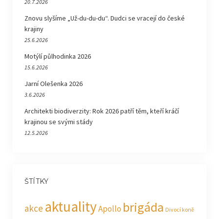
20.7.2026
Znovu slyšíme „Už-du-du-du“. Dudci se vracejí do české
krajiny
25.6.2026
Motýlí půlhodinka 2026
15.6.2026
Jarní Olešenka 2026
3.6.2026
Architekti biodiverzity: Rok 2026 patří těm, kteří kráčí
krajinou se svými stády
12.5.2026
ŠTÍTKY
aktuality
brigáda
akce
Apollo
Divocí koně