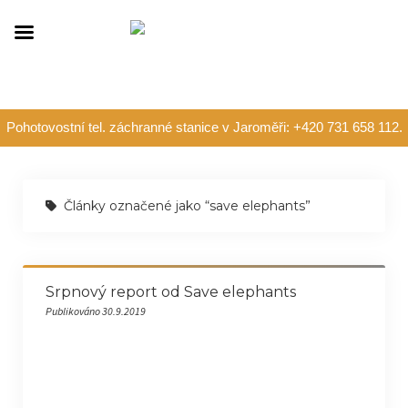
Pohotovostní tel. záchranné stanice v Jaroměři: +420 731 658 112.
Články označené jako “save elephants”
Srpnový report od Save elephants
Publikováno 30.9.2019