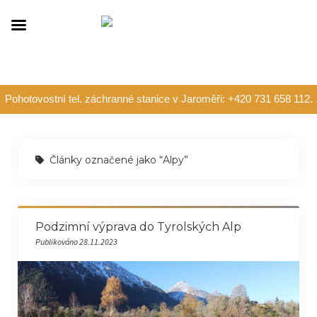
Pohotovostní tel. záchranné stanice v Jaroměři: +420 731 658 112.
Články označené jako “Alpy”
Podzimní výprava do Tyrolských Alp
Publikováno 28.11.2023