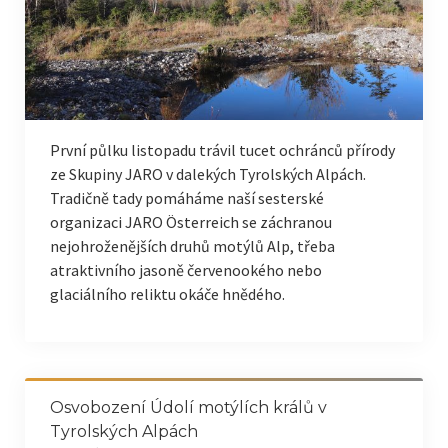
První půlku listopadu trávil tucet ochránců přírody
ze Skupiny JARO v dalekých Tyrolských Alpách.
Tradičně tady pomáháme naší sesterské
organizaci JARO Österreich se záchranou
nejohroženějších druhů motýlů Alp, třeba
atraktivního jasoně červenookého nebo
glaciálního reliktu okáče hnědého.
Osvobození Údolí motýlích králů v
Tyrolských Alpách