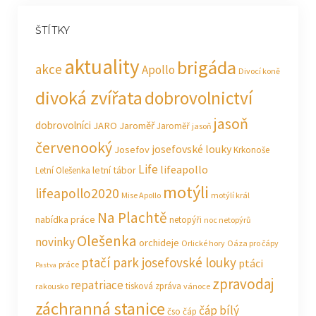
ŠTÍTKY
aktuality
brigáda
akce
Apollo
Divocí koně
divoká zvířata
dobrovolnictví
jasoň
dobrovolníci
JARO Jaroměř
Jaroměř
jasoň
červenooký
josefovské louky
Josefov
Krkonoše
Life
lifeapollo
letní tábor
Letní Olešenka
motýli
lifeapollo2020
Mise Apollo
motýlí král
Na Plachtě
nabídka práce
netopýři
noc netopýrů
Olešenka
novinky
orchideje
Orlické hory
Oáza pro čápy
ptačí park josefovské louky
ptáci
práce
Pastva
zpravodaj
repatriace
tisková zpráva
rakousko
vánoce
záchranná stanice
čáp bílý
čso
čáp