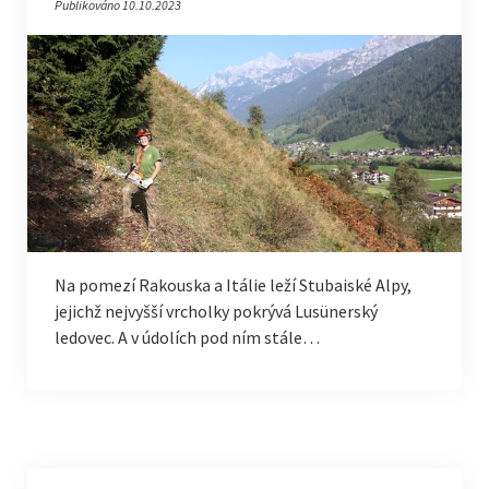
Publikováno 10.10.2023
Na pomezí Rakouska a Itálie leží Stubaiské Alpy,
jejichž nejvyšší vrcholky pokrývá Lusünerský
ledovec. A v údolích pod ním stále…