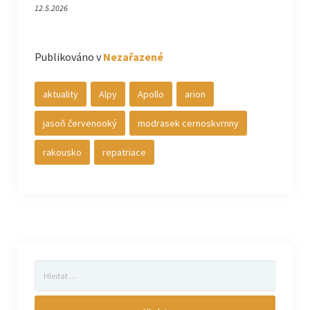
12.5.2026
Publikováno v
Nezařazené
aktuality
Alpy
Apollo
arion
jasoň červenooký
modrasek cernoskvrnny
rakousko
repatriace
Vyhledávání