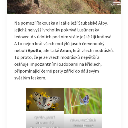
Na pomezí Rakouska a Itálie leží Stubaiské Alpy,
jejichž nejvyšší vrcholky pokrývá Lusünerský
ledovec. A v údolích pod ním stále ještě žijí králové.
A to nejen král všech motýlů jasoň červenooký
neboli
Apollo
, ale také
Arion
, král všech modrásků.
To proto, že je ze všech modrásků největší a
oslňuje impozantními ozdobami na křídlech,
připomínající černé perly zářící do dáli svým
světlým leskem.
Apollo, jasoň
Arion, modrásek
červenooký
černoskvrnný