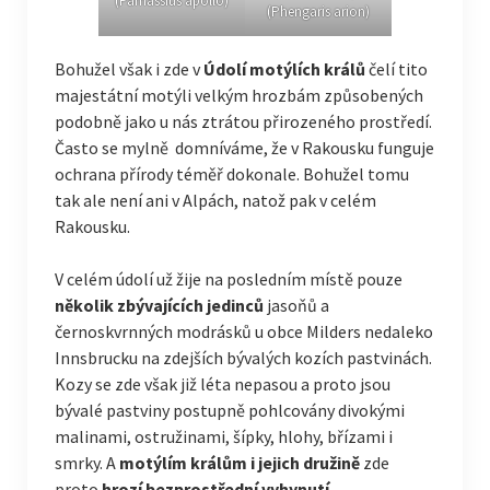
(Parnassius apollo)
(Phengaris arion)
Bohužel však i zde v
Údolí motýlích králů
čelí tito
majestátní motýli velkým hrozbám způsobených
podobně jako u nás ztrátou přirozeného prostředí.
Často se mylně domníváme, že v Rakousku funguje
ochrana přírody téměř dokonale. Bohužel tomu
tak ale není ani v Alpách, natož pak v celém
Rakousku.
V celém údolí už žije na posledním místě pouze
několik zbývajících jedinců
jasoňů a
černoskvrnných modrásků u obce Milders nedaleko
Innsbrucku na zdejších bývalých kozích pastvinách.
Kozy se zde však již léta nepasou a proto jsou
bývalé pastviny postupně pohlcovány divokými
malinami, ostružinami, šípky, hlohy, břízami i
smrky. A
motýlím králům i jejich družině
zde
proto
hrozí bezprostřední vyhynutí
.