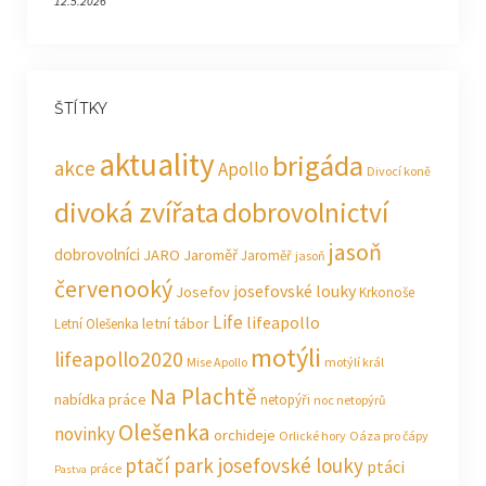
12.5.2026
ŠTÍTKY
aktuality
brigáda
akce
Apollo
Divocí koně
divoká zvířata
dobrovolnictví
jasoň
dobrovolníci
JARO Jaroměř
Jaroměř
jasoň
červenooký
josefovské louky
Josefov
Krkonoše
Life
lifeapollo
letní tábor
Letní Olešenka
motýli
lifeapollo2020
Mise Apollo
motýlí král
Na Plachtě
nabídka práce
netopýři
noc netopýrů
Olešenka
novinky
orchideje
Orlické hory
Oáza pro čápy
ptačí park josefovské louky
ptáci
práce
Pastva