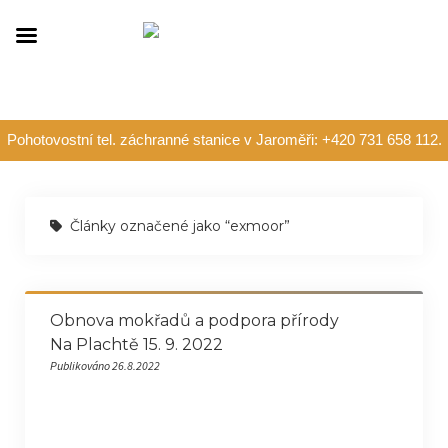
Pohotovostní tel. záchranné stanice v Jaroměři: +420 731 658 112.
Články označené jako “exmoor”
Obnova mokřadů a podpora přírody
Na Plachtě 15. 9. 2022
Publikováno 26.8.2022