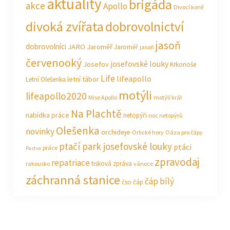
aktuality
brigáda
akce
Apollo
Divocí koně
divoká zvířata
dobrovolnictví
jasoň
dobrovolníci
JARO Jaroměř
Jaroměř
jasoň
červenooký
josefovské louky
Josefov
Krkonoše
Life
lifeapollo
letní tábor
Letní Olešenka
motýli
lifeapollo2020
Mise Apollo
motýlí král
Na Plachtě
nabídka práce
netopýři
noc netopýrů
Olešenka
novinky
orchideje
Orlické hory
Oáza pro čápy
ptačí park josefovské louky
ptáci
práce
Pastva
zpravodaj
repatriace
tisková zpráva
rakousko
vánoce
záchranná stanice
čáp bílý
čso
čáp