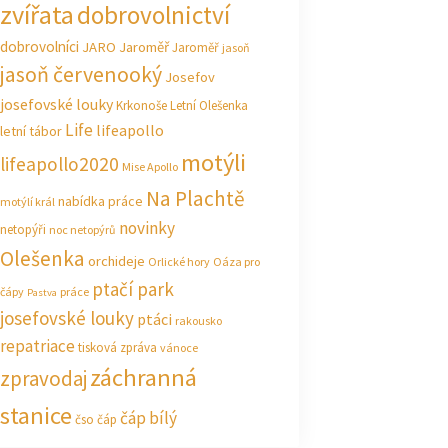
zvířata
dobrovolnictví
dobrovolníci
JARO Jaroměř
Jaroměř
jasoň
jasoň červenooký
Josefov
josefovské louky
Krkonoše
Letní Olešenka
Life
lifeapollo
letní tábor
motýli
lifeapollo2020
Mise Apollo
Na Plachtě
nabídka práce
motýlí král
novinky
netopýři
noc netopýrů
Olešenka
orchideje
Orlické hory
Oáza pro
ptačí park
čápy
práce
Pastva
josefovské louky
ptáci
rakousko
repatriace
tisková zpráva
vánoce
záchranná
zpravodaj
stanice
čáp bílý
čso
čáp