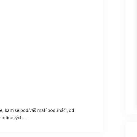
de, kam se podíváš malí bodlináči, od
říhodinových…