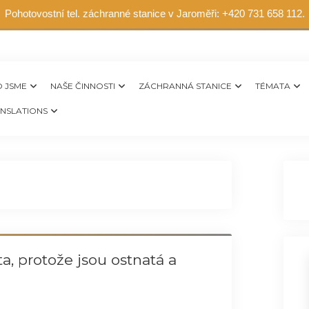
Pohotovostní tel. záchranné stanice v Jaroměři: +420 731 658 112.
 JSME
NAŠE ČINNOSTI
ZÁCHRANNÁ STANICE
TÉMATA
NSLATIONS
a, protože jsou ostnatá a