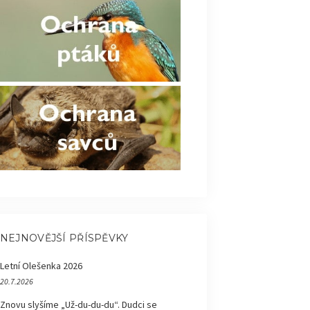
NEJNOVĚJŠÍ PŘÍSPĚVKY
Letní Olešenka 2026
20.7.2026
Znovu slyšíme „Už-du-du-du“. Dudci se