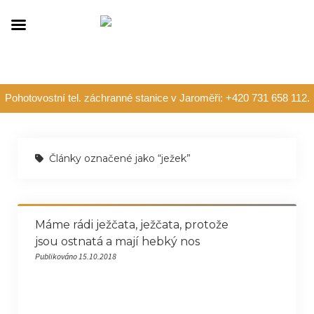
Pohotovostní tel. záchranné stanice v Jaroměři: +420 731 658 112.
Články označené jako “ježek”
Máme rádi ježčata, ježčata, protože
jsou ostnatá a mají hebký nos
Publikováno 15.10.2018