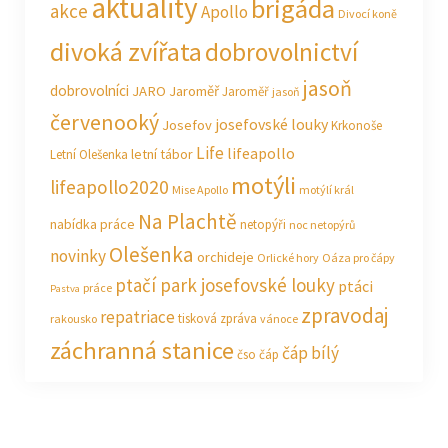
aktuality
brigáda
akce
Apollo
Divocí koně
divoká zvířata
dobrovolnictví
jasoň
dobrovolníci
JARO Jaroměř
Jaroměř
jasoň
červenooký
josefovské louky
Josefov
Krkonoše
Life
lifeapollo
letní tábor
Letní Olešenka
motýli
lifeapollo2020
Mise Apollo
motýlí král
Na Plachtě
nabídka práce
netopýři
noc netopýrů
Olešenka
novinky
orchideje
Orlické hory
Oáza pro čápy
ptačí park josefovské louky
ptáci
práce
Pastva
zpravodaj
repatriace
tisková zpráva
rakousko
vánoce
záchranná stanice
čáp bílý
čso
čáp