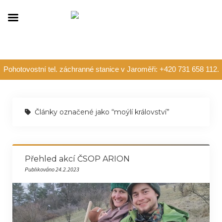
Pohotovostní tel. záchranné stanice v Jaroměři: +420 731 658 112.
Články označené jako “moýlí království”
Přehled akcí ČSOP ARION
Publikováno 24.2.2023