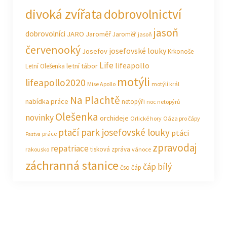
divoká zvířata
dobrovolnictví
jasoň
dobrovolníci
JARO Jaroměř
Jaroměř
jasoň
červenooký
josefovské louky
Josefov
Krkonoše
Life
lifeapollo
letní tábor
Letní Olešenka
motýli
lifeapollo2020
Mise Apollo
motýlí král
Na Plachtě
nabídka práce
netopýři
noc netopýrů
Olešenka
novinky
orchideje
Orlické hory
Oáza pro čápy
ptačí park josefovské louky
ptáci
práce
Pastva
zpravodaj
repatriace
tisková zpráva
rakousko
vánoce
záchranná stanice
čáp bílý
čso
čáp