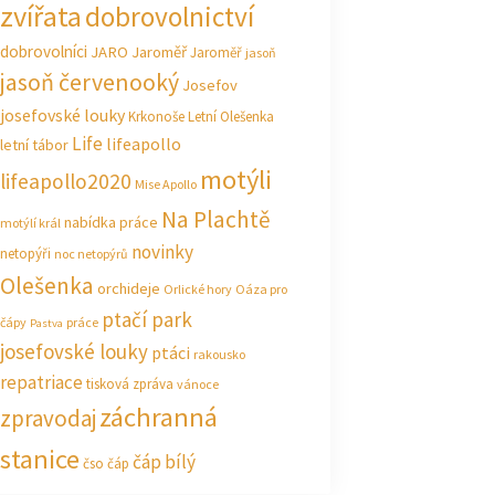
zvířata
dobrovolnictví
dobrovolníci
JARO Jaroměř
Jaroměř
jasoň
jasoň červenooký
Josefov
josefovské louky
Krkonoše
Letní Olešenka
Life
lifeapollo
letní tábor
motýli
lifeapollo2020
Mise Apollo
Na Plachtě
nabídka práce
motýlí král
novinky
netopýři
noc netopýrů
Olešenka
orchideje
Orlické hory
Oáza pro
ptačí park
čápy
práce
Pastva
josefovské louky
ptáci
rakousko
repatriace
tisková zpráva
vánoce
záchranná
zpravodaj
stanice
čáp bílý
čso
čáp