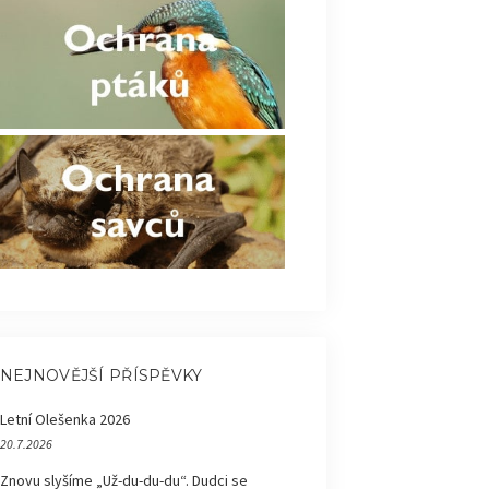
NEJNOVĚJŠÍ PŘÍSPĚVKY
Letní Olešenka 2026
20.7.2026
Znovu slyšíme „Už-du-du-du“. Dudci se