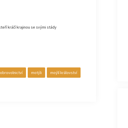
kteří kráčí krajinou se svými stády
obrovolnictví
motýli
moýlí království