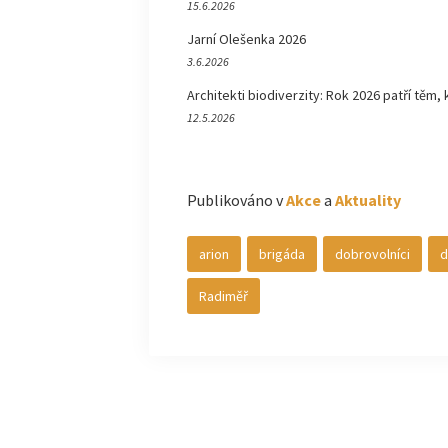
15.6.2026
Jarní Olešenka 2026
3.6.2026
Architekti biodiverzity: Rok 2026 patří těm, 
12.5.2026
Publikováno v
Akce
a
Aktuality
arion
brigáda
dobrovolníci
d
Radiměř