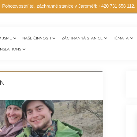
Pohotovostní tel. záchranné stanice v Jaroměři: +420 731 658 112.
 JSME
NAŠE ČINNOSTI
ZÁCHRANNÁ STANICE
TÉMATA
NSLATIONS
ON