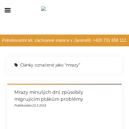
Pohotovostní tel. záchranné stanice v Jaroměři: +420 731 658 112.
Články označené jako “mrazy”
Mrazy minulých dní způsobily
migrujícím ptákům problémy
Publikováno 23.3.2018