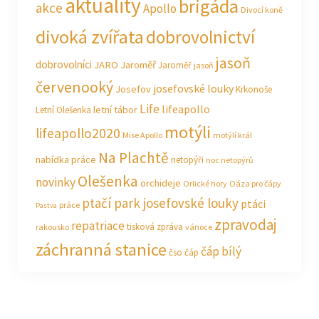
aktuality
brigáda
akce
Apollo
Divocí koně
divoká zvířata
dobrovolnictví
jasoň
dobrovolníci
JARO Jaroměř
Jaroměř
jasoň
červenooký
josefovské louky
Josefov
Krkonoše
Life
lifeapollo
letní tábor
Letní Olešenka
motýli
lifeapollo2020
Mise Apollo
motýlí král
Na Plachtě
nabídka práce
netopýři
noc netopýrů
Olešenka
novinky
orchideje
Orlické hory
Oáza pro čápy
ptačí park josefovské louky
ptáci
práce
Pastva
zpravodaj
repatriace
tisková zpráva
rakousko
vánoce
záchranná stanice
čáp bílý
čso
čáp