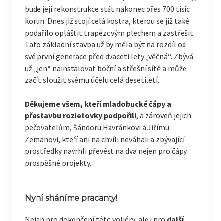
bude její rekonstrukce stát nakonec přes 700 tisíc
korun. Dnes již stojí celá kostra, kterou se již také
podařilo opláštit trapézovým plechem a zastřešit.
Tato základní stavba už by měla být na rozdíl od
své první generace před dvaceti lety „věčná“. Zbývá
už „jen“ nainstalovat boční a střešní sítě a může
začít sloužit svému účelu celá desetiletí.
Děkujeme všem, kteří mladobucké čápy a
přestavbu rozletovky podpořili
, a zároveň jejich
pečovatelům, Šándoru Havránkovi a Jiřímu
Zemanovi, kteří ani na chvíli
neváhali
a zbývající
prostředky navrhli převést na dva nejen pro čápy
prospěšné projekty.
Nyní sháníme pracanty!
Nejen pro dokončení této voliéry, ale i pro
další