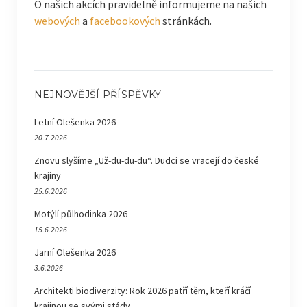
O našich akcích pravidelně informujeme na našich
webových
a
facebookových
stránkách.
NEJNOVĚJŠÍ PŘÍSPĚVKY
Letní Olešenka 2026
20.7.2026
Znovu slyšíme „Už-du-du-du“. Dudci se vracejí do české
krajiny
25.6.2026
Motýlí půlhodinka 2026
15.6.2026
Jarní Olešenka 2026
3.6.2026
Architekti biodiverzity: Rok 2026 patří těm, kteří kráčí
krajinou se svými stády