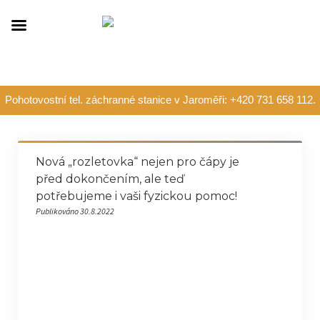
Pohotovostní tel. záchranné stanice v Jaroměři: +420 731 658 112.
Nová „rozletovka“ nejen pro čápy je
před dokončením, ale teď
potřebujeme i vaši fyzickou pomoc!
Publikováno 30.8.2022