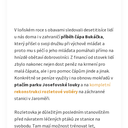
V loňském roce s obavami sledovali desetitisíce lidí
u nás doma i v zahraničí
příběh čápa Bukáčka
,
který přišel o svoji družku při výchově mláďat a
proto mu s péčí o jeho mláďata pomáhali přímo na
hnízdě obětaví dobrovolníci. Z financí od stovek lidí
zbylo nakonec nejen dost peněz na krmení pro
malá čápata, ale i pro pomoc čápům jinde a jinak.
Konkrétně se peníze využily i na obnovu mokřadů v
ptačím parku Josefovské louky
a na
kompletní
rekonstrukci rozletové voliéry
na záchranné
stanici v Jaroměři.
Rozletovka je důležitým posledním stanovištěm
před návratem léčených ptáků ze stanice na
svobodu. Tam mají možnost trénovat let,