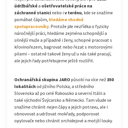
údržbářské
a
ošetřovatelské práce na
záchranné stanici
nebo i
v terénu
, kde se snažíme
pomáhat čápům,
hledáme vhodné
spolupracovníky
. Protože jde nezřídka o fyzicky
náročnější práci, hledáme zejména schopnější a
silnější muže a případně i ženy, schopné pracovat s
křovinořezem, bagrovat nebo řezat s motorovými
pilami – ostatně takové ženy už u nás také pracují,
ale jejich řady potřebujeme ještě rozšířit.
Ochranářská skupina JARO
působí na více než
350
lokalitách
od jižního Polska, a středního
Slovenska až po celé Rakousko a severní Itálii a
také východní Švýcarsko a Německo. Tam všude se
snažíme chránit nejen čápy a jejich potravu, ale i
obnovovat a udržovat mokřady, podporovat
opylovače nebo chránit orchidejové a motýlí louky.