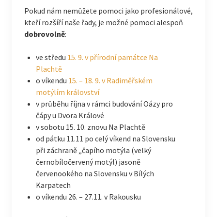
Pokud nám nemůžete pomoci jako profesionálové,
kteří rozšíří naše řady, je možné pomoci alespoň
dobrovolně
:
ve středu
15. 9. v přírodní památce Na
Plachtě
o víkendu
15. – 18. 9. v Radiměřském
motýlím království
v průběhu října v rámci budování Oázy pro
čápy u Dvora Králové
v sobotu 15. 10. znovu Na Plachtě
od pátku 11.11 po celý víkend na Slovensku
při záchraně „čapího motýla (velký
černobíločervený motýl) jasoně
červenookého na Slovensku v Bílých
Karpatech
o víkendu 26. – 27.11. v Rakousku