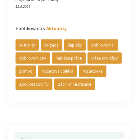
12.5.2026
Publikováno v
Aktuality
aktuality
brigáda
čáp bílý
dobrovolníci
dobrovolnictví
nabídka práce
Oáza pro čápy
pomoc
rozletová voliéra
rozletovka
spolupracovníci
záchranná stanice
Vyhledávání