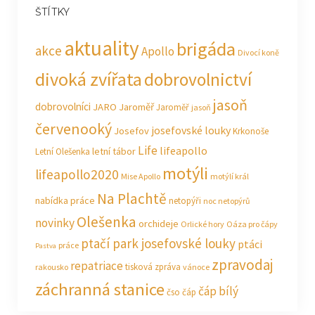
ŠTÍTKY
aktuality
brigáda
akce
Apollo
Divocí koně
divoká zvířata
dobrovolnictví
jasoň
dobrovolníci
JARO Jaroměř
Jaroměř
jasoň
červenooký
josefovské louky
Josefov
Krkonoše
Life
lifeapollo
letní tábor
Letní Olešenka
motýli
lifeapollo2020
Mise Apollo
motýlí král
Na Plachtě
nabídka práce
netopýři
noc netopýrů
Olešenka
novinky
orchideje
Orlické hory
Oáza pro čápy
ptačí park josefovské louky
ptáci
práce
Pastva
zpravodaj
repatriace
tisková zpráva
rakousko
vánoce
záchranná stanice
čáp bílý
čso
čáp