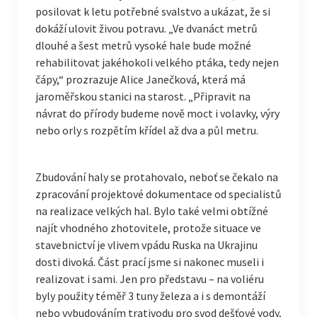
posilovat k letu potřebné svalstvo a ukázat, že si
dokáží ulovit živou potravu. „Ve dvanáct metrů
dlouhé a šest metrů vysoké hale bude možné
rehabilitovat jakéhokoli velkého ptáka, tedy nejen
čápy,“ prozrazuje Alice Janečková, která má
jaroměřskou stanici na starost. „Připravit na
návrat do přírody budeme nově moct i volavky, výry
nebo orly s rozpětím křídel až dva a půl metru.
Zbudování haly se protahovalo, neboť se čekalo na
zpracování projektové dokumentace od specialistů
na realizace velkých hal. Bylo také velmi obtížné
najít vhodného zhotovitele, protože situace ve
stavebnictví je vlivem vpádu Ruska na Ukrajinu
dosti divoká. Část prací jsme si nakonec museli i
realizovat i sami. Jen pro představu – na voliéru
byly použity téměř 3 tuny železa a i s demontáží
nebo vybudováním trativodu pro svod dešťové vody,