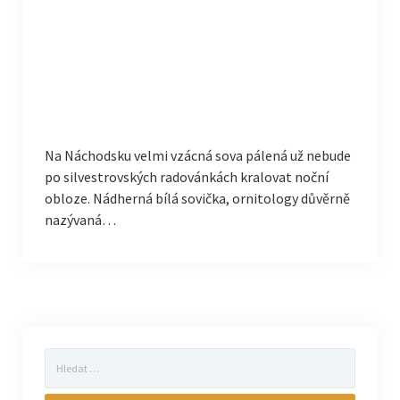
Na Náchodsku velmi vzácná sova pálená už nebude
po silvestrovských radovánkách kralovat noční
obloze. Nádherná bílá sovička, ornitology důvěrně
nazývaná…
Vyhledávání