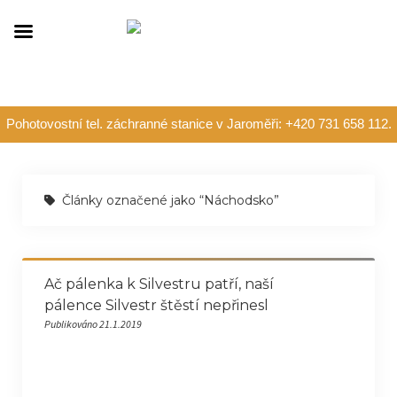
Pohotovostní tel. záchranné stanice v Jaroměři: +420 731 658 112.
Články označené jako “Náchodsko”
Ač pálenka k Silvestru patří, naší
pálence Silvestr štěstí nepřinesl
Publikováno 21.1.2019