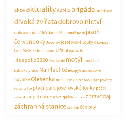
aktuality
brigáda
akce
Apollo
Divocí koně
divoká zvířata
dobrovolnictví
jasoň
dobrovolníci
JARO Jaroměř
Jaroměř
jasoň
červenooký
josefovské louky
Josefov
Krkonoše
Life
lifeapollo
letní tábor
Letní Olešenka
motýli
lifeapollo2020
Mise Apollo
motýlí král
Na Plachtě
nabídka práce
netopýři
noc netopýrů
Olešenka
novinky
orchideje
Orlické hory
Oáza pro čápy
ptačí park josefovské louky
ptáci
práce
Pastva
zpravodaj
repatriace
tisková zpráva
rakousko
vánoce
záchranná stanice
čáp bílý
čso
čáp