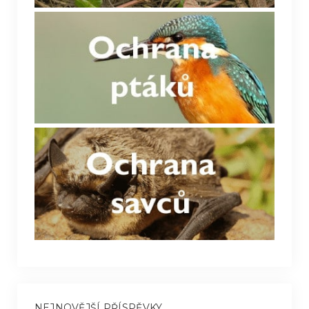
NEJNOVĚJŠÍ PŘÍSPĚVKY