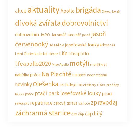
aktuality
brigáda
akce
Apollo
Divocí koně
divoká zvířata
dobrovolnictví
jasoň
dobrovolníci
JARO Jaroměř
Jaroměř
jasoň
červenooký
josefovské louky
Josefov
Krkonoše
Life
lifeapollo
letní tábor
Letní Olešenka
motýli
lifeapollo2020
Mise Apollo
motýlí král
Na Plachtě
nabídka práce
netopýři
noc netopýrů
Olešenka
novinky
orchideje
Orlické hory
Oáza pro čápy
ptačí park josefovské louky
ptáci
práce
Pastva
zpravodaj
repatriace
tisková zpráva
rakousko
vánoce
záchranná stanice
čáp bílý
čso
čáp