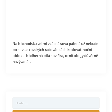
Na Náchodsku velmi vzácná sova pálená už nebude
po silvestrovských radovánkách kralovat noční
obloze. Nádherná bílá sovička, ornitology důvěrně
nazývaná…
Vyhledávání