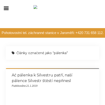
Pohotovostní tel. záchranné stanice v Jaroměři: +420 731 658 112.
Články označené jako “pálenka”
Ač pálenka k Silvestru patří, naší
pálence Silvestr štěstí nepřinesl
Publikováno 21.1.2019