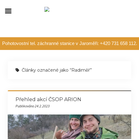
Pohotovostní tel. záchranné stanice v Jaroměři: +420 731 658 112.
Články označené jako “Radiměř”
Přehled akcí ČSOP ARION
Publikováno 24.2.2023