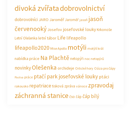
divoká zvířata
dobrovolnictví
jasoň
dobrovolníci
JARO Jaroměř
Jaroměř
jasoň
červenooký
josefovské louky
Josefov
Krkonoše
Life
lifeapollo
letní tábor
Letní Olešenka
motýli
lifeapollo2020
Mise Apollo
motýlí král
Na Plachtě
nabídka práce
netopýři
noc netopýrů
Olešenka
novinky
orchideje
Orlické hory
Oáza pro čápy
ptačí park josefovské louky
ptáci
práce
Pastva
zpravodaj
repatriace
tisková zpráva
rakousko
vánoce
záchranná stanice
čáp bílý
čso
čáp