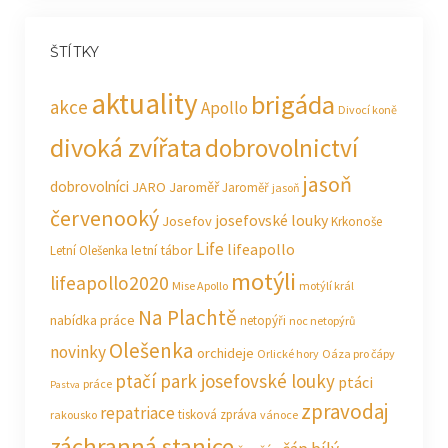
ŠTÍTKY
aktuality
brigáda
akce
Apollo
Divocí koně
divoká zvířata
dobrovolnictví
jasoň
dobrovolníci
JARO Jaroměř
Jaroměř
jasoň
červenooký
josefovské louky
Josefov
Krkonoše
Life
lifeapollo
letní tábor
Letní Olešenka
motýli
lifeapollo2020
Mise Apollo
motýlí král
Na Plachtě
nabídka práce
netopýři
noc netopýrů
Olešenka
novinky
orchideje
Orlické hory
Oáza pro čápy
ptačí park josefovské louky
ptáci
práce
Pastva
zpravodaj
repatriace
tisková zpráva
rakousko
vánoce
záchranná stanice