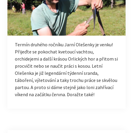
Termín druhého ročníku Jarní Olešenky je venku!
Přijeďte se pokochat kvetoucí vachtou,
orchidejemi a další krásou Orlických hor a přitom si
procvičit nebo se naučit práci s kosou. Letní
Olešenka je již legendární týdenní sranda,
táboření, výletování a taky trochu práce se skvělou
partou. A proto si dáme stejně jako loni zahřívací
víkend na začátku června. Doražte také!