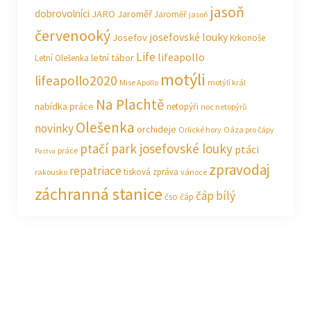
jasoň
dobrovolníci
JARO Jaroměř
Jaroměř
jasoň
červenooký
josefovské louky
Josefov
Krkonoše
Life
lifeapollo
letní tábor
Letní Olešenka
motýli
lifeapollo2020
Mise Apollo
motýlí král
Na Plachtě
nabídka práce
netopýři
noc netopýrů
Olešenka
novinky
orchideje
Orlické hory
Oáza pro čápy
ptačí park josefovské louky
ptáci
práce
Pastva
zpravodaj
repatriace
tisková zpráva
rakousko
vánoce
záchranná stanice
čáp bílý
čso
čáp