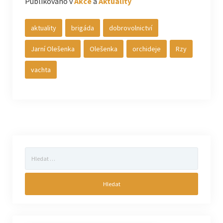
Publikováno v
Akce
a
Aktuality
aktuality
brigáda
dobrovolnictví
Jarní Olešenka
Olešenka
orchideje
Rzy
vachta
Vyhledávání