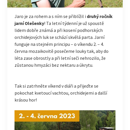
Jaro je za rohem a s ním se přiblížil i
druhý ročník
jarní Olešenky
! Ta letní týdenní je už spoustě
lidem dobře známá a při kosení podhorských
orchidejových luk se schází skvělá parta. Jarní
funguje na stejném principu – o víkendu 2. – 4.
června mozaikovitě posečeme louky tak, aby do
léta zase obrostly a při letní seči nehrozilo, že
zůstanou hmyzáci bez nektaru a úkrytu.
Tak si zatrhněte víkend v diáři a přijeďte se
pokochat kvetoucí vachtou, orchidejemi a další
krásou hor!