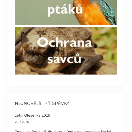
NEJNOVĚJŠÍ PŘÍSPĚVKY
Letní Olešenka 2026
20.7.2026
Znovu slyšíme „Už-du-du-du“. Dudci se vracejí do české