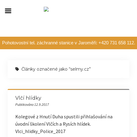
Pohotovostní tel. záchranné stanice v Jaroměři: +420 731 658 112.
Články označené jako “selmy.cz”
Vlčí hlídky
Publikováno 12.9.2017
Kolegové z Hnutí Duha spustili přihlašování na
úvodní školení Vlčích a Rysích hlídek.
Vlci_hlidky_Police_2017