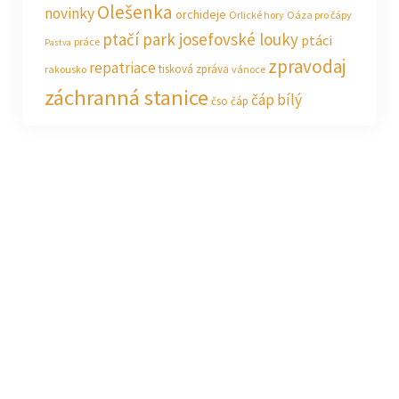
Olešenka
novinky
orchideje
Orlické hory
Oáza pro čápy
ptačí park josefovské louky
ptáci
práce
Pastva
zpravodaj
repatriace
tisková zpráva
rakousko
vánoce
záchranná stanice
čáp bílý
čso
čáp