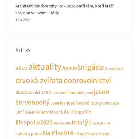
Architekti biodiverzity: Rok 2026 patří těm, kteří kráčí
krajinou se svými stády
12.5.2026
ŠTÍTKY
aktuality
brigáda
akce
Apollo
Divocí koně
divoká zvířata
dobrovolnictví
jasoň
dobrovolníci
JARO Jaroměř
Jaroměř
jasoň
červenooký
josefovské louky
Josefov
Krkonoše
Life
lifeapollo
letní tábor
Letní Olešenka
motýli
lifeapollo2020
Mise Apollo
motýlí král
Na Plachtě
nabídka práce
netopýři
noc netopýrů