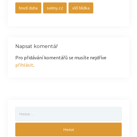
hnutí duha
selmy.cz
vlčí hlídka
Napsat komentář
Pro přidávání komentářů se musíte nejdříve
přihlásit
.
Vyhledávání