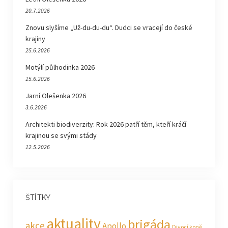
20.7.2026
Znovu slyšíme „Už-du-du-du“. Dudci se vracejí do české
krajiny
25.6.2026
Motýlí půlhodinka 2026
15.6.2026
Jarní Olešenka 2026
3.6.2026
Architekti biodiverzity: Rok 2026 patří těm, kteří kráčí
krajinou se svými stády
12.5.2026
ŠTÍTKY
aktuality
brigáda
akce
Apollo
Divocí koně