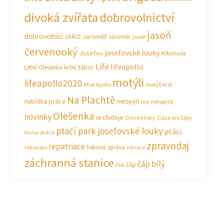
divoká zvířata
dobrovolnictví
jasoň
dobrovolníci
JARO Jaroměř
Jaroměř
jasoň
červenooký
josefovské louky
Josefov
Krkonoše
Life
lifeapollo
letní tábor
Letní Olešenka
motýli
lifeapollo2020
Mise Apollo
motýlí král
Na Plachtě
nabídka práce
netopýři
noc netopýrů
Olešenka
novinky
orchideje
Orlické hory
Oáza pro čápy
ptačí park josefovské louky
ptáci
práce
Pastva
zpravodaj
repatriace
tisková zpráva
rakousko
vánoce
záchranná stanice
čáp bílý
čso
čáp