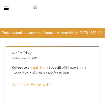
Pohotovostní tel. záchranné stanice v Jaroměři: +420 731 658 112.
Vlčí hlídky
Publikováno 12.9.2017
Kolegové z
Hnutí Duha
spustili přihlašování na
úvodní školení Vlčích a Rysích hlídek.
Vlci_hlidky_Police_2017