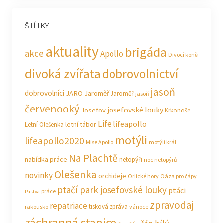
ŠTÍTKY
aktuality
brigáda
akce
Apollo
Divocí koně
divoká zvířata
dobrovolnictví
jasoň
dobrovolníci
JARO Jaroměř
Jaroměř
jasoň
červenooký
josefovské louky
Josefov
Krkonoše
Life
lifeapollo
letní tábor
Letní Olešenka
motýli
lifeapollo2020
Mise Apollo
motýlí král
Na Plachtě
nabídka práce
netopýři
noc netopýrů
Olešenka
novinky
orchideje
Orlické hory
Oáza pro čápy
ptačí park josefovské louky
ptáci
práce
Pastva
zpravodaj
repatriace
tisková zpráva
rakousko
vánoce
záchranná stanice