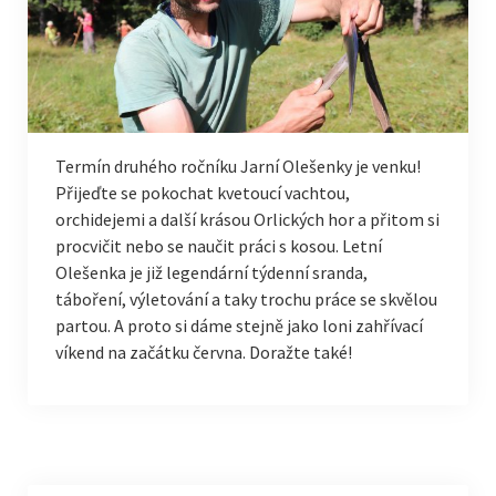
Termín druhého ročníku Jarní Olešenky je venku!
Přijeďte se pokochat kvetoucí vachtou,
orchidejemi a další krásou Orlických hor a přitom si
procvičit nebo se naučit práci s kosou. Letní
Olešenka je již legendární týdenní sranda,
táboření, výletování a taky trochu práce se skvělou
partou. A proto si dáme stejně jako loni zahřívací
víkend na začátku června. Doražte také!