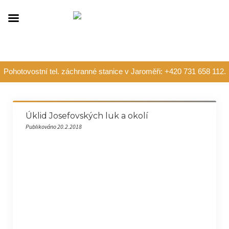
Pohotovostní tel. záchranné stanice v Jaroměři: +420 731 658 112.
Úklid Josefovských luk a okolí
Publikováno 20.2.2018