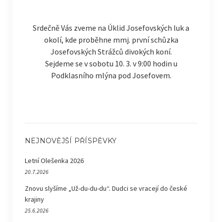
Srdečně Vás zveme na Úklid Josefovských luk a
okolí, kde proběhne mmj. první schůzka
Josefovských Strážců divokých koní.
Sejdeme se v sobotu 10. 3. v 9:00 hodin u
Podklasního mlýna pod Josefovem.
NEJNOVĚJŠÍ PŘÍSPĚVKY
Letní Olešenka 2026
20.7.2026
Znovu slyšíme „Už-du-du-du“. Dudci se vracejí do české
krajiny
25.6.2026