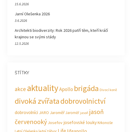
15.6.2026
Jarní Olešenka 2026
3.6.2026
Architekti biodiverzity: Rok 2026 patří těm, kteří kráčí
krajinou se svými stády
12.5.2026
ŠTÍTKY
aktuality
brigáda
akce
Apollo
Divocí koně
divoká zvířata
dobrovolnictví
jasoň
dobrovolníci
JARO Jaroměř
Jaroměř
jasoň
červenooký
josefovské louky
Josefov
Krkonoše
Life
lifeapollo
letní tábor
Letní Olešenka