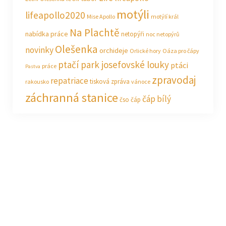
motýli
lifeapollo2020
Mise Apollo
motýlí král
Na Plachtě
nabídka práce
netopýři
noc netopýrů
Olešenka
novinky
orchideje
Orlické hory
Oáza pro čápy
ptačí park josefovské louky
ptáci
práce
Pastva
zpravodaj
repatriace
tisková zpráva
rakousko
vánoce
záchranná stanice
čáp bílý
čso
čáp