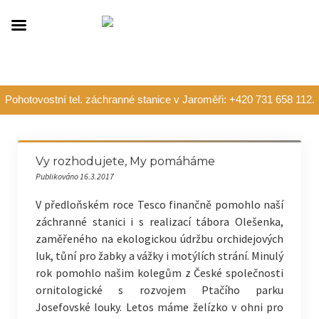
Pohotovostní tel. záchranné stanice v Jaroměři: +420 731 658 112.
Vy rozhodujete, My pomáháme
Publikováno 16.3.2017
V předloňském roce Tesco finančně pomohlo naší
záchranné stanici i s realizací tábora Olešenka,
zaměřeného na ekologickou údržbu orchidejových
luk, tůní pro žabky a vážky i motýlích strání. Minulý
rok pomohlo našim kolegům z České společnosti
ornitologické s rozvojem Ptačího parku
Josefovské louky. Letos máme želízko v ohni pro