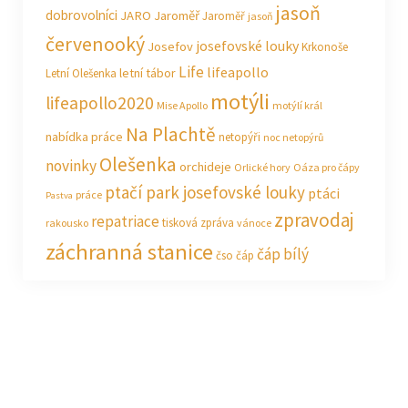
jasoň
dobrovolníci
JARO Jaroměř
Jaroměř
jasoň
červenooký
josefovské louky
Josefov
Krkonoše
Life
lifeapollo
letní tábor
Letní Olešenka
motýli
lifeapollo2020
Mise Apollo
motýlí král
Na Plachtě
nabídka práce
netopýři
noc netopýrů
Olešenka
novinky
orchideje
Orlické hory
Oáza pro čápy
ptačí park josefovské louky
ptáci
práce
Pastva
zpravodaj
repatriace
tisková zpráva
rakousko
vánoce
záchranná stanice
čáp bílý
čso
čáp