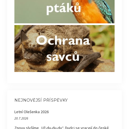
NEJNOVĚJŠÍ PŘÍSPĚVKY
Letní Olešenka 2026
20.7.2026
Znovu slyšíme „Už-du-du-du“. Dudci se vracejí do české