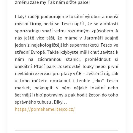
změnu zase my. Tak nám držte palce!
I když raději podporujeme lokální výrobce a menší
místní firmy, nedá se Tescu upřít, že se v oblasti
sponzoringu s
naží velmi rozumným způsobem. A
nás ještě více těší, že máme v Jaroměři údajně
jeden z nejekologičtějších supermarketů Tesco ve
střední Evropě. Takže kdybyste měli chuť zavítat k
nám na záchrannou stanici, prohlédnout si
unikátní Ptačí park Josefovské louky nebo první
nevládní rezervaci pro plazy v ČR – Ještěrčí ráj, tak
u toho můžete omrknout i tenhle „eko“ Tesco
market, nakoupit v něm nějaké lokální nebo
šetrnější (bio)potraviny a pak hodit žeton do toho
správného tubusu
. Díky…
https://pomahame.itesco.cz/