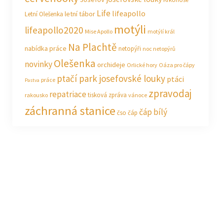
Life
lifeapollo
letní tábor
Letní Olešenka
motýli
lifeapollo2020
Mise Apollo
motýlí král
Na Plachtě
nabídka práce
netopýři
noc netopýrů
Olešenka
novinky
orchideje
Orlické hory
Oáza pro čápy
ptačí park josefovské louky
ptáci
práce
Pastva
zpravodaj
repatriace
tisková zpráva
rakousko
vánoce
záchranná stanice
čáp bílý
čso
čáp