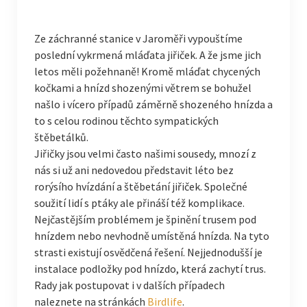
Ze záchranné stanice v Jaroměři vypouštíme
poslední vykrmená mláďata jiřiček. A že jsme jich
letos měli požehnaně! Kromě mláďat chycených
kočkami a hnízd shozenými větrem se bohužel
našlo i vícero případů záměrně shozeného hnízda a
to s celou rodinou těchto sympatických
štěbetálků.
Jiřičky jsou velmi často našimi sousedy, mnozí z
nás si už ani nedovedou představit léto bez
rorýsího hvízdání a štěbetání jiřiček. Společné
soužití lidí s ptáky ale přináší též komplikace.
Nejčastějším problémem je špinění trusem pod
hnízdem nebo nevhodně umístěná hnízda. Na tyto
strasti existují osvědčená řešení. Nejjednodušší je
instalace podložky pod hnízdo, která zachytí trus.
Rady jak postupovat i v dalších případech
naleznete na stránkách
Birdlife
.