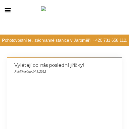
Pohotovostní tel. záchranné stanice v Jaroměři: +420 731 658 112.
Vylétají od nás poslední jiřičky!
Publikováno 14.9.2022