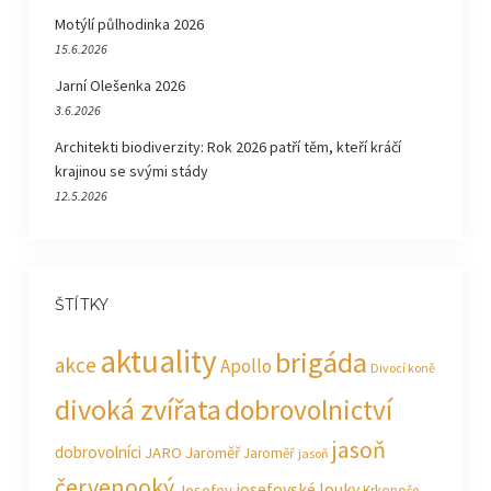
Motýlí půlhodinka 2026
15.6.2026
Jarní Olešenka 2026
3.6.2026
Architekti biodiverzity: Rok 2026 patří těm, kteří kráčí
krajinou se svými stády
12.5.2026
ŠTÍTKY
aktuality
brigáda
akce
Apollo
Divocí koně
divoká zvířata
dobrovolnictví
jasoň
dobrovolníci
JARO Jaroměř
Jaroměř
jasoň
červenooký
josefovské louky
Josefov
Krkonoše