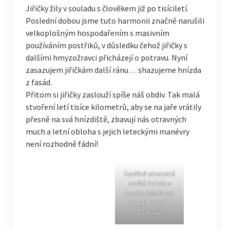
Jiřičky žily v souladu s člověkem již po tisíciletí.
Poslední dobou jsme tuto harmonii značně narušili
velkoplošným hospodařením s masivním
používáním postřiků, v důsledku čehož jiřičky s
dalšími hmyzožravci přicházejí o potravu. Nyní
zasazujem jiřičkám další ránu… shazujeme hnízda
z fasád.
Přitom si jiřičky zaslouží spíše náš obdiv. Tak malá
stvoření letí tisíce kilometrů, aby se na jaře vrátily
přesně na svá hnízdiště, zbavují nás otravných
much a letní obloha s jejich leteckými manévry
není rozhodně fádní!
Úspěšně obsazená
umělá hnízda v
Novém Městě nad
Metují. Foto: F.
Laštovic