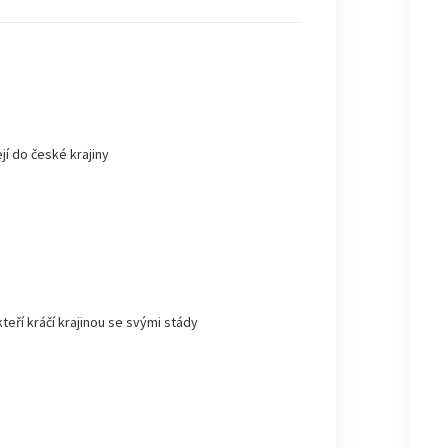
jí do české krajiny
kteří kráčí krajinou se svými stády