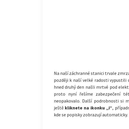
Na naší záchranné stanici trvale zmrza
později k naší velké radosti vypustil
hned druhý den našli mrtvé pod elekt
proto nyní řešíme zabezpečení tét
neopakovalo. Další podrobnosti si m
ještě
kliknete na ikonku „i“
, případ
kde se popisky zobrazují automaticky.