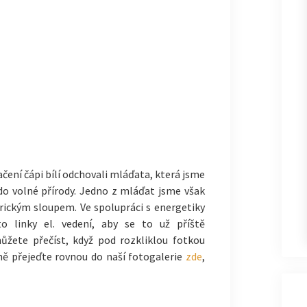
čení čápi bílí odchovali mláďata, která jsme
i do volné přírody. Jedno z mláďat jsme však
rickým sloupem. Ve spolupráci s energetiky
o linky el. vedení, aby se to už příště
ůžete přečíst, když pod rozkliklou fotkou
ně přejeďte rovnou do naší fotogalerie
zde
,