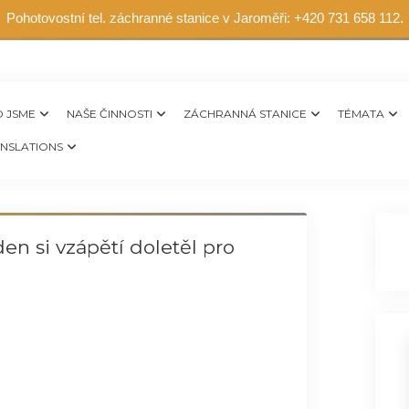
Pohotovostní tel. záchranné stanice v Jaroměři: +420 731 658 112.
 JSME
NAŠE ČINNOSTI
ZÁCHRANNÁ STANICE
TÉMATA
NSLATIONS
den si vzápětí doletěl pro