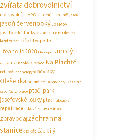
zvířata
dobrovolnictví
dobrovolníci
JARO Jaroměř
Jaroměř
jasoň
jasoň červenooký
Josefov
josefovské louky
Krkonoše
Letní Olešenka
Life
lifeapollo
letní tábor
motýli
lifeapollo2020
Mise Apollo
Na Plachtě
nabídka práce
motýlí král
novinky
netopýři
noc netopýrů
Olešenka
orchideje
Orlické hory
Oáza pro
ptačí park
čápy
práce
Pastva
josefovské louky
ptáci
rakousko
repatriace
tisková zpráva
vánoce
záchranná
zpravodaj
stanice
čáp bílý
čso
čáp