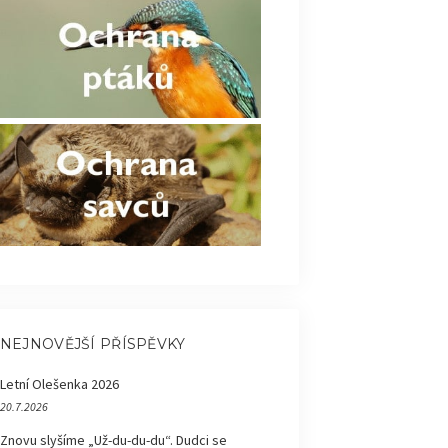
NEJNOVĚJŠÍ PŘÍSPĚVKY
Letní Olešenka 2026
20.7.2026
Znovu slyšíme „Už-du-du-du“. Dudci se