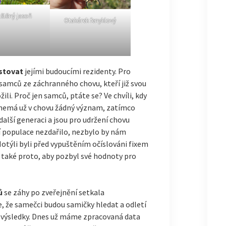
štěný jasoň
Otakárek fenyklový
estovat
jejími budoucími rezidenty. Pro
samců ze záchranného chovu, kteří již svou
ili. Proč jen samců, ptáte se? Ve chvíli, kdy
nemá už v chovu žádný význam, zatímco
další generaci a jsou pro udržení chovu
 populace nezdařilo, nezbylo by nám
Motýli byli před vypuštěním očíslováni fixem
 také proto, aby pozbyl své hodnoty pro
ů
se záhy po zveřejnění setkala
ce, že samečci budou samičky hledat a odletí
ak výsledky. Dnes už máme zpracovaná data