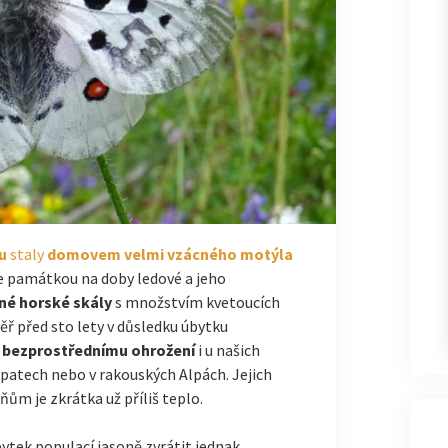
u
staly
domovem velmi vzácného motýla
e památkou na doby ledové a jeho
né horské skály
s množstvím kvetoucích
ěř před sto lety v důsledku úbytku
i
bezprostřednímu ohrožení
i u našich
rpatech nebo v rakouských Alpách. Jejich
ňům je zkrátka už příliš teplo.
bytek populací jasoně zvrátit jednak