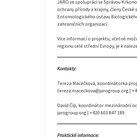
JARO ve spolupráci se Správou Krkon
ochrany přírody a krajiny, členy Česk
Entomologického ústavu Biologického
zahraničních organizací.
Více informací o projektu, včetně mož
regionu celé střední Evropy, je k nalez
Kontakty:
Tereza Macečková, koordinátorka proj
tereza.maceckova@jarogroup.org | +4
David Číp, koordinátor mezinárodní o
jarogroup.org | +420 603 847 189
Praktické informace: