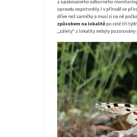
z opakovaného odborného monitoringu,
opravdu nepotvrdily. I v přírodě se při
dříve než samičky a musí si na ně počk
způsobem na lokalitě
po celé tři tý
„zálety“ z lokality nebyly pozorovány 