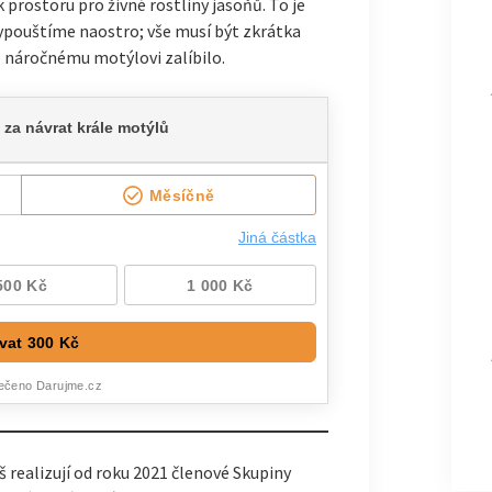
k prostoru pro živné rostliny jasoňů. To je
ypouštíme naostro; vše musí být zkrátka
 náročnému motýlovi zalíbilo.
 realizují od roku 2021 členové Skupiny