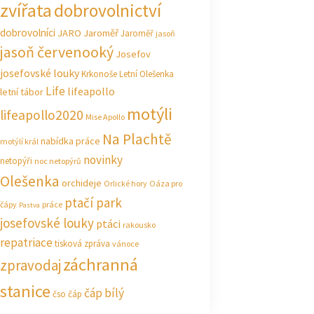
zvířata
dobrovolnictví
dobrovolníci
JARO Jaroměř
Jaroměř
jasoň
jasoň červenooký
Josefov
josefovské louky
Krkonoše
Letní Olešenka
Life
lifeapollo
letní tábor
motýli
lifeapollo2020
Mise Apollo
Na Plachtě
nabídka práce
motýlí král
novinky
netopýři
noc netopýrů
Olešenka
orchideje
Orlické hory
Oáza pro
ptačí park
čápy
práce
Pastva
josefovské louky
ptáci
rakousko
repatriace
tisková zpráva
vánoce
záchranná
zpravodaj
stanice
čáp bílý
čso
čáp