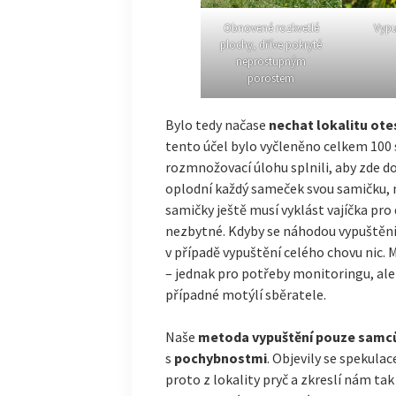
Obnovené rozkvetlé
Vypu
plochy, dříve pokryté
neprostupným
porostem
Bylo tedy načase
nechat lokalitu ot
tento účel bylo vyčleněno celkem 100 
rozmnožovací úlohu splnili, aby zde dož
oplodní každý sameček svou samičku, 
samičky ještě musí vyklást vajíčka pro 
nezbytné. Kdyby se náhodou vypuštění
v případě vypuštění celého chovu nic. 
– jednak pro potřeby monitoringu, ale
případné motýlí sběratele.
Naše
metoda vypuštění pouze samc
s
pochybnostmi
. Objevily se spekula
proto z lokality pryč a zkreslí nám t