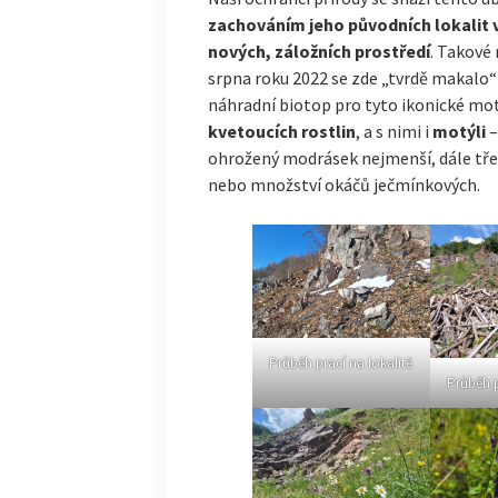
zachováním jeho původních lokalit 
nových, záložních prostředí
. Takové 
srpna roku 2022 se zde „tvrdě makalo“ 
náhradní biotop pro tyto ikonické mot
kvetoucích rostlin
, a s nimi i
motýli
–
ohrožený modrásek nejmenší, dále tře
nebo množství okáčů ječmínkových.
Průběh prací na lokalitě
Průběh p