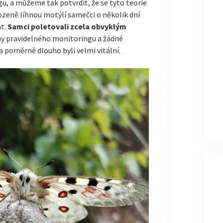
 a můžeme tak potvrdit, že se tyto teorie
rozeně líhnou motýlí samečci o několik dní
at.
Samci poletovali zcela obvyklým
dny pravidelného monitoringu a žádné
a poměrně dlouho byli velmi vitální.