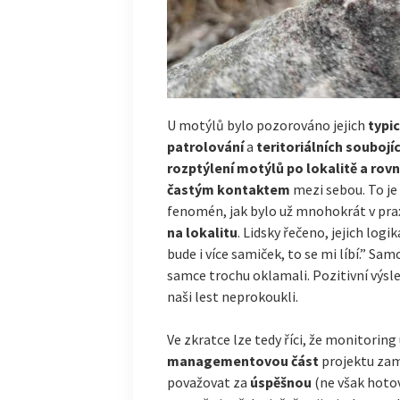
U motýlů bylo pozorováno jejich
typi
patrolování
a
teritoriálních soubojí
rozptýlení motýlů po lokalitě a r
častým kontaktem
mezi sebou. To je
fenomén, jak bylo už mnohokrát v pra
na lokalitu
. Lidsky řečeno, jejich logi
bude i více samiček, to se mi líbí.” S
samce trochu oklamali. Pozitivní výsle
naši lest neprokoukli.
Ve zkratce lze tedy říci, že monitoring
managementovou část
projektu za
považovat za
úspěšnou
(ne však hoto