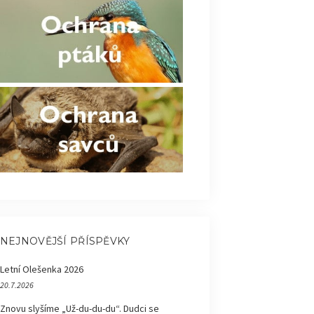
NEJNOVĚJŠÍ PŘÍSPĚVKY
Letní Olešenka 2026
20.7.2026
Znovu slyšíme „Už-du-du-du“. Dudci se