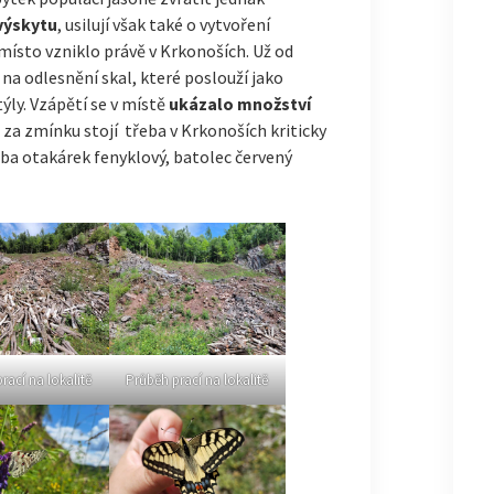
výskytu
, usilují však také o vytvoření
místo vzniklo právě v Krkonoších. Už od
na odlesnění skal, které poslouží jako
ýly. Vzápětí se v místě
ukázalo množství
 za zmínku stojí třeba v Krkonoších kriticky
ba otakárek fenyklový, batolec červený
rací na lokalitě
Průběh prací na lokalitě