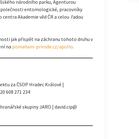
ošského národního parku, Agenturou
é společnosti entomologické, pracovníky
 centra Akademie věd ČR a celou řadou
nosti jak přispět na záchranu tohoto druhu v
ení na
pomaham-prirode.cz/apollo
.
ektu za ČSOP Hradec Králové |
20 608 271 234
chranářské skupiny JARO | david.cip@