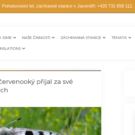
Pohotovostní tel. záchranné stanice v Jaroměři: +420 731 658 112.
 JSME
NAŠE ČINNOSTI
ZÁCHRANNÁ STANICE
TÉMATA
NSLATIONS
červenooký přijal za své
ích