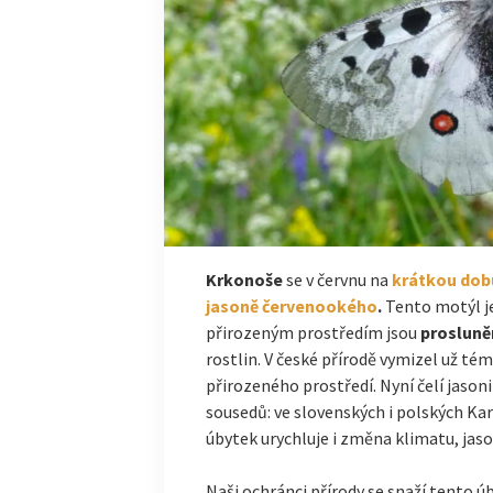
Krkonoše
se v červnu na
krátkou dob
jasoně červenookého
.
Tento motýl j
přirozeným prostředím jsou
prosluně
rostlin. V české přírodě vymizel už tém
přirozeného prostředí. Nyní čelí jason
sousedů: ve slovenských i polských Ka
úbytek urychluje i změna klimatu, jaso
Naši ochránci přírody se snaží tento ú