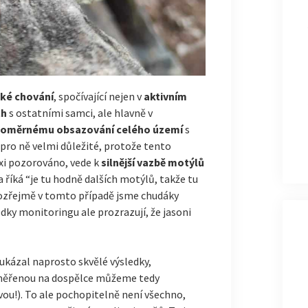
cké chování
, spočívající nejen v
aktivním
ch
s ostatními samci, ale hlavně v
ovnoměrnému obsazování celého území
s
 pro ně velmi důležité, protože tento
xi pozorováno, vede k
silnější vazbě motýlů
ka říká “je tu hodně dalších motýlů, takže tu
amozřejmě v tomto případě jsme chudáky
dky monitoringu ale prozrazují, že jasoni
 ukázal naprosto skvělé výsledky,
měřenou na dospělce můžeme tedy
vou!). To ale pochopitelně není všechno,