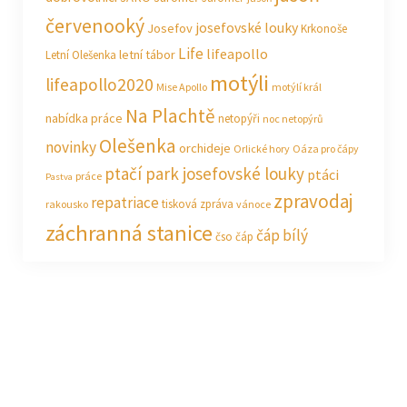
červenooký
josefovské louky
Josefov
Krkonoše
Life
lifeapollo
letní tábor
Letní Olešenka
motýli
lifeapollo2020
Mise Apollo
motýlí král
Na Plachtě
nabídka práce
netopýři
noc netopýrů
Olešenka
novinky
orchideje
Orlické hory
Oáza pro čápy
ptačí park josefovské louky
ptáci
práce
Pastva
zpravodaj
repatriace
tisková zpráva
rakousko
vánoce
záchranná stanice
čáp bílý
čso
čáp