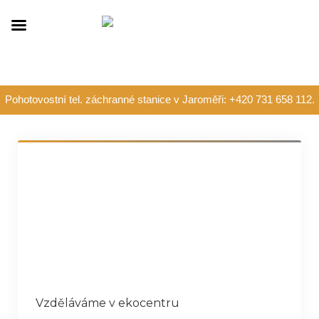
Pohotovostní tel. záchranné stanice v Jaroměři: +420 731 658 112.
Vzděláváme v ekocentru