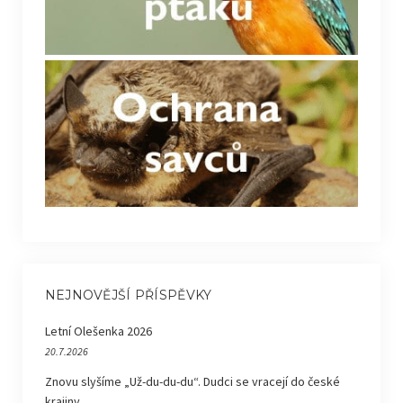
NEJNOVĚJŠÍ PŘÍSPĚVKY
Letní Olešenka 2026
20.7.2026
Znovu slyšíme „Už-du-du-du“. Dudci se vracejí do české
krajiny