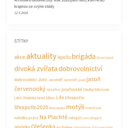
krajinou se svými stády
12.5.2026
ŠTÍTKY
aktuality
brigáda
akce
Apollo
Divocí koně
divoká zvířata
dobrovolnictví
jasoň
dobrovolníci
JARO Jaroměř
Jaroměř
jasoň
červenooký
josefovské louky
Josefov
Krkonoše
Life
lifeapollo
letní tábor
Letní Olešenka
motýli
lifeapollo2020
Mise Apollo
motýlí král
Na Plachtě
nabídka práce
netopýři
noc netopýrů
Olešenka
novinky
orchideje
Orlické hory
Oáza pro čápy