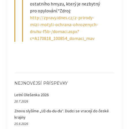
ostatního hmyzu, který je nezbytný
pro opylování.“Zdroj:
http://zpravy.idnes.cz/z-prirody-
mizi-motyli-ochrana-ohrozenych-
druhu-f5b-/domaci.aspx?
c=A170818_100854_domaci_mav
NEJNOVĚJŠÍ PŘÍSPĚVKY
Letní Olešenka 2026
20.7.2026
Znovu slyšíme „Už-du-du-du“. Dudci se vracejí do české
krajiny
25.6.2026