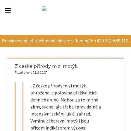
Pohotovostní tel. záchranné stanice v Jaroměři: +420 731 658 112.
Z české přírody mizí motýli.
Publikováno 28.8.2017
„Z české přírody mizí motýli,
ohrožena je polovina přežívajících
denních druhů. Mohou za to mírné
zimy, sucho, ale třeba i pravidelné a
intenzivní sekání luk či zahrad.
Vymírající barevní motýli jsou
přitom indikátorem výskytu