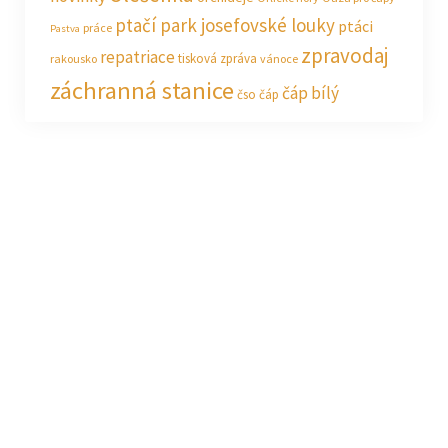
ptačí park josefovské louky
ptáci
práce
Pastva
zpravodaj
repatriace
tisková zpráva
rakousko
vánoce
záchranná stanice
čáp bílý
čso
čáp