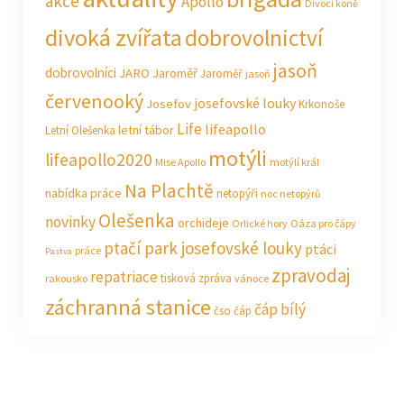
akce
Apollo
Divocí koně
divoká zvířata
dobrovolnictví
jasoň
dobrovolníci
JARO Jaroměř
Jaroměř
jasoň
červenooký
josefovské louky
Josefov
Krkonoše
Life
lifeapollo
letní tábor
Letní Olešenka
motýli
lifeapollo2020
Mise Apollo
motýlí král
Na Plachtě
nabídka práce
netopýři
noc netopýrů
Olešenka
novinky
orchideje
Orlické hory
Oáza pro čápy
ptačí park josefovské louky
ptáci
práce
Pastva
zpravodaj
repatriace
tisková zpráva
rakousko
vánoce
záchranná stanice
čáp bílý
čso
čáp