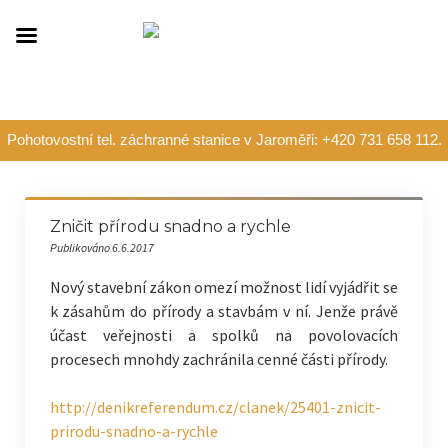
Pohotovostní tel. záchranné stanice v Jaroměři: +420 731 658 112.
Zničit přírodu snadno a rychle
Publikováno 6.6.2017
Nový stavební zákon omezí možnost lidí vyjádřit se
k zásahům do přírody a stavbám v ní. Jenže právě
účast veřejnosti a spolků na povolovacích
procesech mnohdy zachránila cenné části přírody.
http://denikreferendum.cz/clanek/25401-znicit-
prirodu-snadno-a-rychle