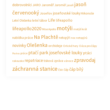
jasoň
dobrovolníci
JARO Jaroměř
Jaroměř
jasoň
červenooký
josefovské louky
Josefov
Krkonoše
Life
lifeapollo
letní tábor
Letní Olešenka
motýli
lifeapollo2020
Mise Apollo
motýlí král
Na Plachtě
nabídka práce
netopýři
noc netopýrů
Olešenka
novinky
orchideje
Orlické hory
Oáza pro čápy
ptačí park josefovské louky
ptáci
práce
Pastva
zpravodaj
repatriace
tisková zpráva
rakousko
vánoce
záchranná stanice
čáp bílý
čso
čáp