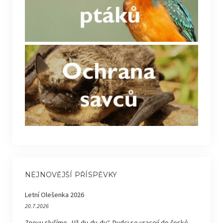
NEJNOVĚJŠÍ PŘÍSPĚVKY
Letní Olešenka 2026
20.7.2026
Znovu slyšíme „Už-du-du-du“. Dudci se vracejí do české