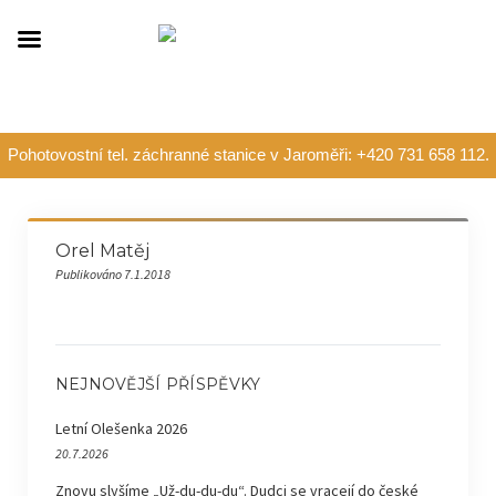
Pohotovostní tel. záchranné stanice v Jaroměři: +420 731 658 112.
Orel Matěj
Publikováno 7.1.2018
NEJNOVĚJŠÍ PŘÍSPĚVKY
Letní Olešenka 2026
20.7.2026
Znovu slyšíme „Už-du-du-du“. Dudci se vracejí do české