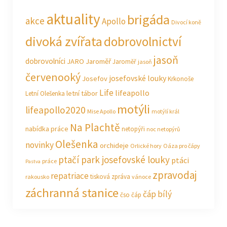
aktuality
brigáda
akce
Apollo
Divocí koně
divoká zvířata
dobrovolnictví
jasoň
dobrovolníci
JARO Jaroměř
Jaroměř
jasoň
červenooký
josefovské louky
Josefov
Krkonoše
Life
lifeapollo
letní tábor
Letní Olešenka
motýli
lifeapollo2020
Mise Apollo
motýlí král
Na Plachtě
nabídka práce
netopýři
noc netopýrů
Olešenka
novinky
orchideje
Orlické hory
Oáza pro čápy
ptačí park josefovské louky
ptáci
práce
Pastva
zpravodaj
repatriace
tisková zpráva
rakousko
vánoce
záchranná stanice
čáp bílý
čso
čáp