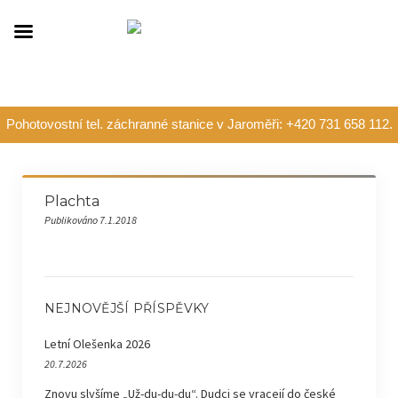
Pohotovostní tel. záchranné stanice v Jaroměři: +420 731 658 112.
Plachta
Publikováno 7.1.2018
NEJNOVĚJŠÍ PŘÍSPĚVKY
Letní Olešenka 2026
20.7.2026
Znovu slyšíme „Už-du-du-du“. Dudci se vracejí do české