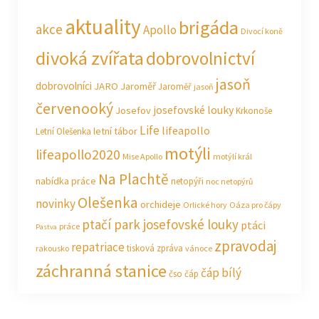
aktuality
brigáda
akce
Apollo
Divocí koně
divoká zvířata
dobrovolnictví
jasoň
dobrovolníci
JARO Jaroměř
Jaroměř
jasoň
červenooký
josefovské louky
Josefov
Krkonoše
Life
lifeapollo
letní tábor
Letní Olešenka
motýli
lifeapollo2020
Mise Apollo
motýlí král
Na Plachtě
nabídka práce
netopýři
noc netopýrů
Olešenka
novinky
orchideje
Orlické hory
Oáza pro čápy
ptačí park josefovské louky
ptáci
práce
Pastva
zpravodaj
repatriace
tisková zpráva
rakousko
vánoce
záchranná stanice
čáp bílý
čso
čáp