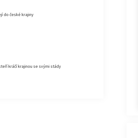
jí do české krajiny
kteří kráčí krajinou se svými stády