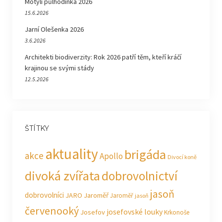
Motýlí půlhodinka 2026
15.6.2026
Jarní Olešenka 2026
3.6.2026
Architekti biodiverzity: Rok 2026 patří těm, kteří kráčí
krajinou se svými stády
12.5.2026
ŠTÍTKY
aktuality
brigáda
akce
Apollo
Divocí koně
divoká zvířata
dobrovolnictví
jasoň
dobrovolníci
JARO Jaroměř
Jaroměř
jasoň
červenooký
josefovské louky
Josefov
Krkonoše