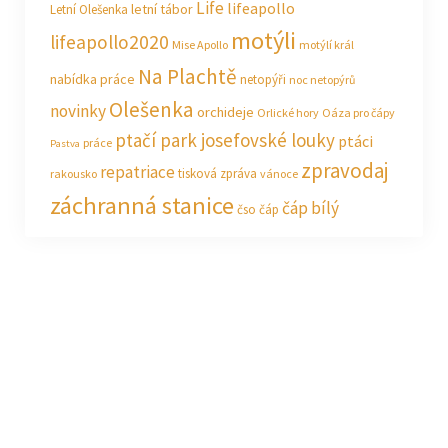
Life
lifeapollo
letní tábor
Letní Olešenka
motýli
lifeapollo2020
Mise Apollo
motýlí král
Na Plachtě
nabídka práce
netopýři
noc netopýrů
Olešenka
novinky
orchideje
Orlické hory
Oáza pro čápy
ptačí park josefovské louky
ptáci
práce
Pastva
zpravodaj
repatriace
tisková zpráva
rakousko
vánoce
záchranná stanice
čáp bílý
čso
čáp