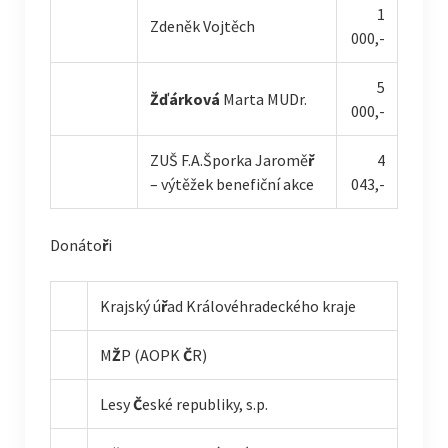
1
Zdeněk Vojtěch
000,-
5
Žďárková
Marta MUDr.
000,-
ZUŠ F.A.Šporka Jaromě
ř
4
– výtěžek benefiční akce
043,-
Donáto
ř
i
Krajský ú
ř
ad Královéhradeckého kraje
M
Ž
P (AOPK
Č
R)
Lesy
Č
eské republiky, s.p.