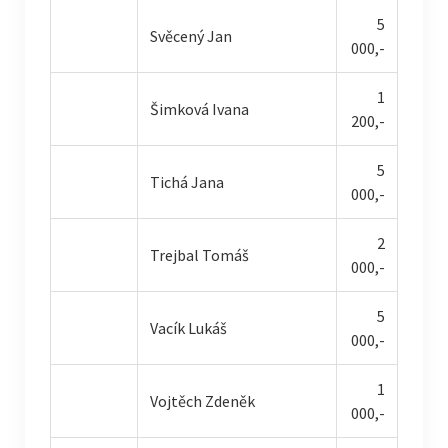
5
Svěcený Jan
000,-
1
Šimková Ivana
200,-
5
Tichá Jana
000,-
2
Trejbal Tomáš
000,-
5
Vacík Lukáš
000,-
1
Vojtěch Zdeněk
000,-