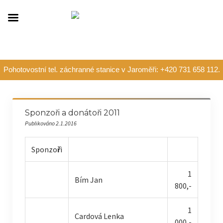
Pohotovostní tel. záchranné stanice v Jaroměři: +420 731 658 112.
Sponzoři a donátoři 2011
Publikováno 2.1.2016
Sponzo
ř
i
1
Bím Jan
800,-
1
Cardová Lenka
000,-