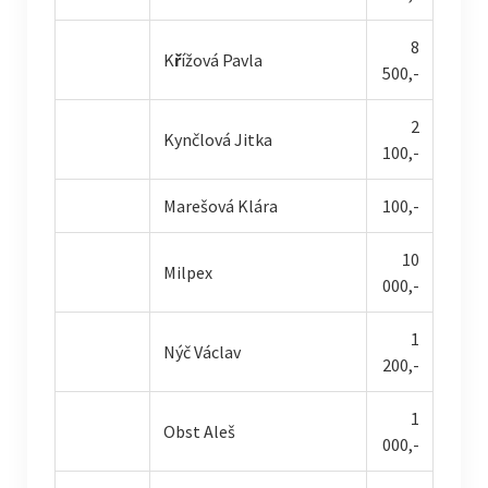
8
K
ř
ížová Pavla
500,-
2
Kynčlová Jitka
100,-
Marešová Klára
100,-
10
Milpex
000,-
1
Nýč Václav
200,-
1
Obst Aleš
000,-