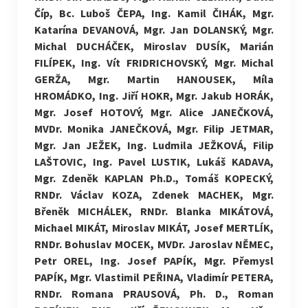
Číp, Bc. Luboš ČEPA, Ing. Kamil ČIHÁK, Mgr.
Katarína DEVANOVÁ, Mgr. Jan DOLANSKÝ, Mgr.
Michal DUCHÁČEK, Miroslav DUSÍK, Marián
FILÍPEK, Ing. Vít FRIDRICHOVSKÝ, Mgr. Michal
GERŽA, Mgr. Martin HANOUSEK, Míla
HROMÁDKO, Ing. Jiří HOKR, Mgr. Jakub HORÁK,
Mgr. Josef HOTOVÝ, Mgr. Alice JANEČKOVÁ,
MVDr. Monika JANEČKOVÁ, Mgr. Filip JETMAR,
Mgr. Jan JEŽEK, Ing. Ludmila JEŽKOVÁ, Filip
LAŠTOVIC, Ing. Pavel LUSTIK, Lukáš KADAVA,
Mgr. Zdeněk KAPLAN Ph.D., Tomáš KOPECKÝ,
RNDr. Václav KOZA, Zdenek MACHEK, Mgr.
Břeněk MICHÁLEK, RNDr. Blanka MIKÁTOVÁ,
Michael MIKÁT, Miroslav MIKÁT, Josef MERTLÍK,
RNDr. Bohuslav MOCEK, MVDr. Jaroslav NĚMEC,
Petr OREL, Ing. Josef PAPÍK, Mgr. Přemysl
PAPÍK, Mgr. Vlastimil PEŘINA, Vladimír PETERA,
RNDr. Romana PRAUSOVÁ, Ph. D., Roman