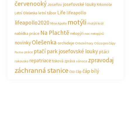
červenooký
josefovské louky
Josefov
Krkonoše
Life
lifeapollo
letní tábor
Letní Olešenka
motýli
lifeapollo2020
Mise Apollo
motýlí král
Na Plachtě
nabídka práce
netopýři
noc netopýrů
Olešenka
novinky
orchideje
Orlické hory
Oáza pro čápy
ptačí park josefovské louky
ptáci
práce
Pastva
zpravodaj
repatriace
tisková zpráva
rakousko
vánoce
záchranná stanice
čáp bílý
čso
čáp