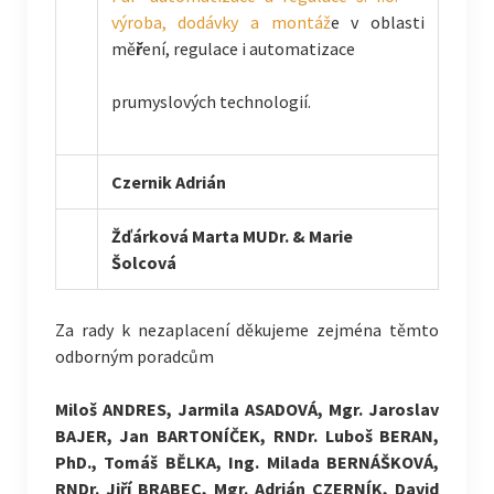
výroba, dodávky a montá
ž
e v oblasti
mě
ř
ení, regulace i automatizace
prumyslových technologií.
Czernik Adrián
Žďárková
Marta MUDr. & Marie
Šolcová
Za rady k nezaplacení děkujeme zejména těmto
odborným poradcům
Miloš ANDRES, Jarmila ASADOVÁ, Mgr. Jaroslav
BAJER, Jan BARTONÍČEK, RNDr. Luboš BERAN,
PhD., Tomáš BĚLKA, Ing. Milada BERNÁŠKOVÁ,
RNDr. Jiří BRABEC, Mgr. Adrián CZERNÍK, David