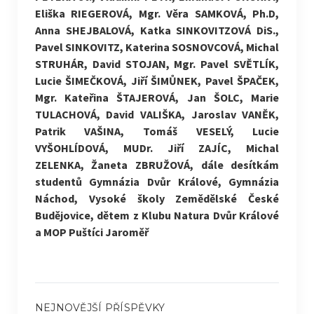
Eliška RIEGEROVÁ, Mgr. Věra SAMKOVÁ, Ph.D,
Anna SHEJBALOVÁ, Katka SINKOVITZOVÁ DiS.,
Pavel SINKOVITZ, Katerina SOSNOVCOVÁ, Michal
STRUHÁR, David STOJAN, Mgr. Pavel SVĚTLÍK,
Lucie ŠIMEČKOVÁ, Jiří ŠIMŮNEK, Pavel ŠPAČEK,
Mgr. Kateřina ŠTAJEROVÁ, Jan ŠOLC, Marie
TULACHOVÁ, David VALIŠKA, Jaroslav VANĚK,
Patrik VAŠINA, Tomáš VESELÝ, Lucie
VYŠOHLÍDOVÁ, MUDr. Jiří ZAJÍC, Michal
ZELENKA, Žaneta ZBRUŽOVÁ, dále desítkám
studentů Gymnázia Dvůr Králové, Gymnázia
Náchod, Vysoké školy Zemědělské České
Budějovice, dětem z Klubu Natura Dvůr Králové
a MOP Puštíci Jaroměř
NEJNOVĚJŠÍ PŘÍSPĚVKY