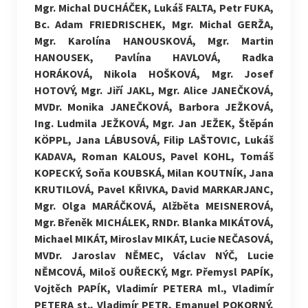
Mgr. Michal DUCHÁČEK, Lukáš FALTA, Petr FUKA,
Bc. Adam FRIEDRISCHEK, Mgr. Michal GERŽA,
Mgr. Karolína HANOUSKOVÁ, Mgr. Martin
HANOUSEK, Pavlína HAVLOVÁ, Radka
HORÁKOVÁ, Nikola HOŠKOVÁ, Mgr. Josef
HOTOVÝ, Mgr. Jiří JAKL, Mgr. Alice JANEČKOVÁ,
MVDr. Monika JANEČKOVÁ, Barbora JEŽKOVÁ,
Ing. Ludmila JEŽKOVÁ, Mgr. Jan JEŽEK, Štěpán
KÖPPL, Jana LÁBUSOVÁ, Filip LAŠTOVIC, Lukáš
KADAVA, Roman KALOUS, Pavel KOHL, Tomáš
KOPECKÝ, Soňa KOUBSKÁ, Milan KOUTNÍK, Jana
KRUTILOVÁ, Pavel KŘIVKA, David MARKARJANC,
Mgr. Olga MARÁČKOVÁ, Alžběta MEISNEROVÁ,
Mgr. Břeněk MICHÁLEK, RNDr. Blanka MIKÁTOVÁ,
Michael MIKÁT, Miroslav MIKÁT, Lucie NEČASOVÁ,
MVDr. Jaroslav NĚMEC, Václav NÝČ, Lucie
NĚMCOVÁ, Miloš OUŘECKÝ, Mgr. Přemysl PAPÍK,
Vojtěch PAPÍK, Vladimír PETERA ml., Vladimír
PETERA st., Vladimír PETR, Emanuel POKORNÝ,