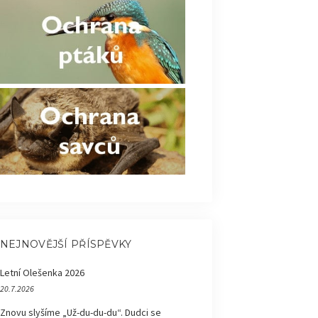
NEJNOVĚJŠÍ PŘÍSPĚVKY
Letní Olešenka 2026
20.7.2026
Znovu slyšíme „Už-du-du-du“. Dudci se