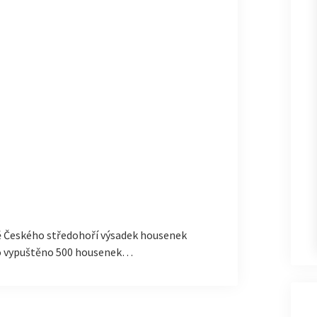
tě Českého středohoří výsadek housenek
lo vypuštěno 500 housenek…