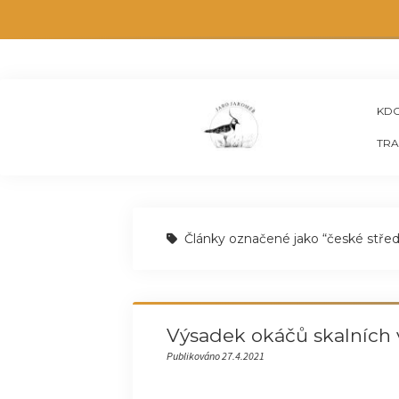
KDO
TRA
Články označené jako “české střed
Výsadek okáčů skalních 
Publikováno 27.4.2021