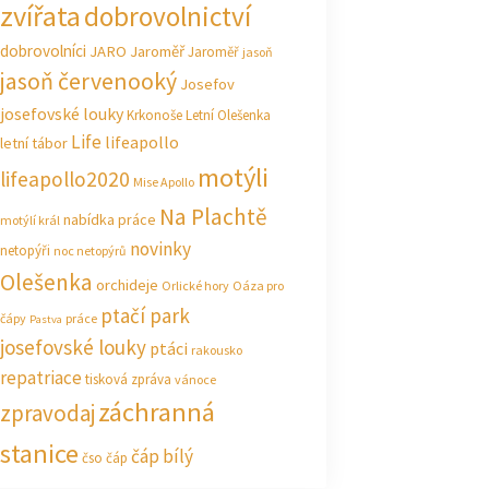
zvířata
dobrovolnictví
dobrovolníci
JARO Jaroměř
Jaroměř
jasoň
jasoň červenooký
Josefov
josefovské louky
Krkonoše
Letní Olešenka
Life
lifeapollo
letní tábor
motýli
lifeapollo2020
Mise Apollo
Na Plachtě
nabídka práce
motýlí král
novinky
netopýři
noc netopýrů
Olešenka
orchideje
Orlické hory
Oáza pro
ptačí park
čápy
práce
Pastva
josefovské louky
ptáci
rakousko
repatriace
tisková zpráva
vánoce
záchranná
zpravodaj
stanice
čáp bílý
čso
čáp