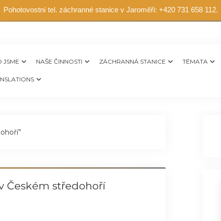
Pohotovostní tel. záchranné stanice v Jaroměři: +420 731 658 112.
 JSME
NAŠE ČINNOSTI
ZÁCHRANNÁ STANICE
TÉMATA
NSLATIONS
ohoří”
v Českém středohoří