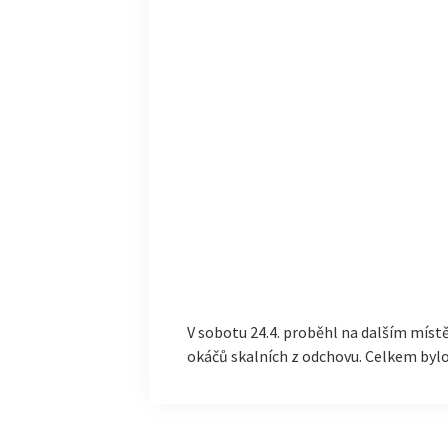
V sobotu 24.4. proběhl na dalším mís
okáčů skalních z odchovu. Celkem by