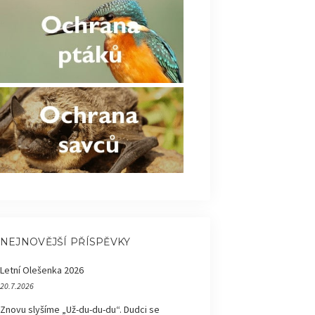
NEJNOVĚJŠÍ PŘÍSPĚVKY
Letní Olešenka 2026
20.7.2026
Znovu slyšíme „Už-du-du-du“. Dudci se