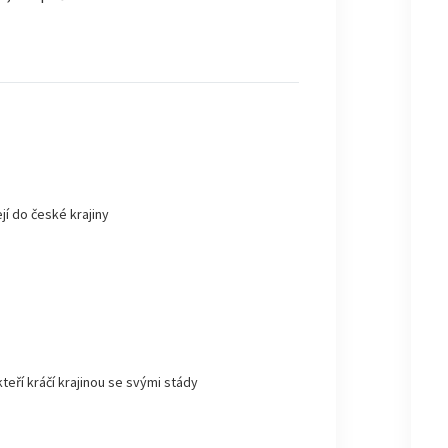
jí do české krajiny
kteří kráčí krajinou se svými stády