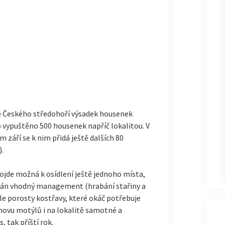
tě Českého středohoří výsadek housenek
 vypuštěno 500 housenek napříč lokalitou. V
září se k nim přidá ještě dalších 80
.
dojde možná k osídlení ještě jednoho místa,
ván vhodný management (hrabání stařiny a
 ale porosty kostřavy, které okáč potřebuje
chovu motýlů i na lokalitě samotné a
, tak příští rok.