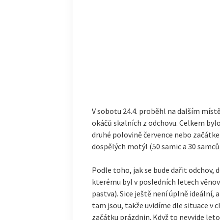
V sobotu 24.4. proběhl na dalším mís
okáčů skalních z odchovu. Celkem bylo
druhé polovině července nebo začátkem 
dospělých motýl (50 samic a 30 samců)
Podle toho, jak se bude dařit odchov, 
kterému byl v posledních letech věno
pastva). Sice ještě není úplně ideální,
tam jsou, takže uvidíme dle situace v 
začátku prázdnin. Když to nevyjde letos