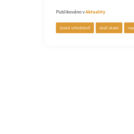
Publikováno v
Aktuality
české středohoří
okáč skalní
rep