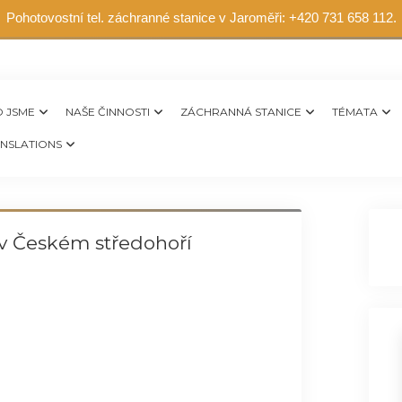
Pohotovostní tel. záchranné stanice v Jaroměři: +420 731 658 112.
 JSME
NAŠE ČINNOSTI
ZÁCHRANNÁ STANICE
TÉMATA
NSLATIONS
v Českém středohoří