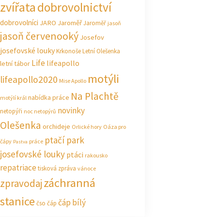
zvířata
dobrovolnictví
dobrovolníci
JARO Jaroměř
Jaroměř
jasoň
jasoň červenooký
Josefov
josefovské louky
Krkonoše
Letní Olešenka
Life
lifeapollo
letní tábor
motýli
lifeapollo2020
Mise Apollo
Na Plachtě
nabídka práce
motýlí král
novinky
netopýři
noc netopýrů
Olešenka
orchideje
Orlické hory
Oáza pro
ptačí park
čápy
práce
Pastva
josefovské louky
ptáci
rakousko
repatriace
tisková zpráva
vánoce
záchranná
zpravodaj
stanice
čáp bílý
čso
čáp