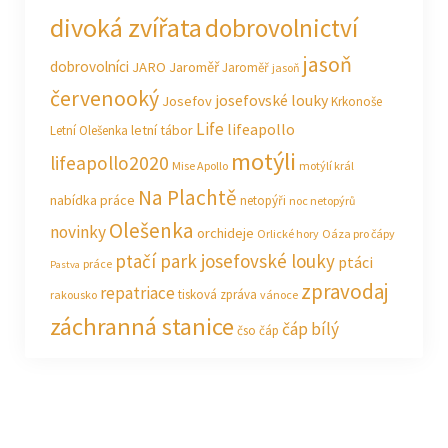
divoká zvířata
dobrovolnictví
jasoň
dobrovolníci
JARO Jaroměř
Jaroměř
jasoň
červenooký
josefovské louky
Josefov
Krkonoše
Life
lifeapollo
letní tábor
Letní Olešenka
motýli
lifeapollo2020
Mise Apollo
motýlí král
Na Plachtě
nabídka práce
netopýři
noc netopýrů
Olešenka
novinky
orchideje
Orlické hory
Oáza pro čápy
ptačí park josefovské louky
ptáci
práce
Pastva
zpravodaj
repatriace
tisková zpráva
rakousko
vánoce
záchranná stanice
čáp bílý
čso
čáp