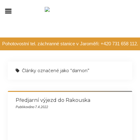
Pohotovostní tel. záchranné stanice v Jaroměři: +420 731 658 112.
Články označené jako “damon”
Předjarní výjezd do Rakouska
Publikováno 7.4.2022