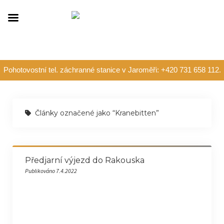
Pohotovostní tel. záchranné stanice v Jaroměři: +420 731 658 112.
Články označené jako “Kranebitten”
Předjarní výjezd do Rakouska
Publikováno 7.4.2022