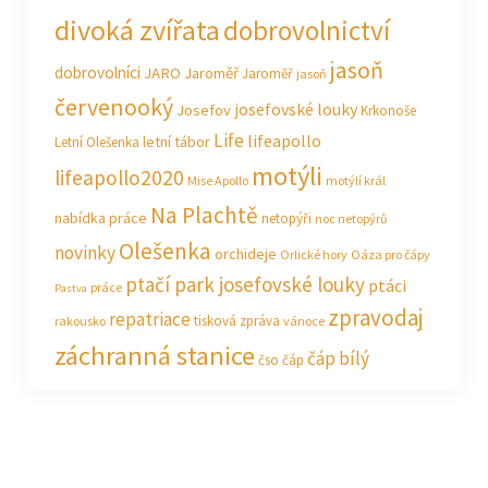
divoká zvířata
dobrovolnictví
jasoň
dobrovolníci
JARO Jaroměř
Jaroměř
jasoň
červenooký
josefovské louky
Josefov
Krkonoše
Life
lifeapollo
letní tábor
Letní Olešenka
motýli
lifeapollo2020
Mise Apollo
motýlí král
Na Plachtě
nabídka práce
netopýři
noc netopýrů
Olešenka
novinky
orchideje
Orlické hory
Oáza pro čápy
ptačí park josefovské louky
ptáci
práce
Pastva
zpravodaj
repatriace
tisková zpráva
rakousko
vánoce
záchranná stanice
čáp bílý
čso
čáp