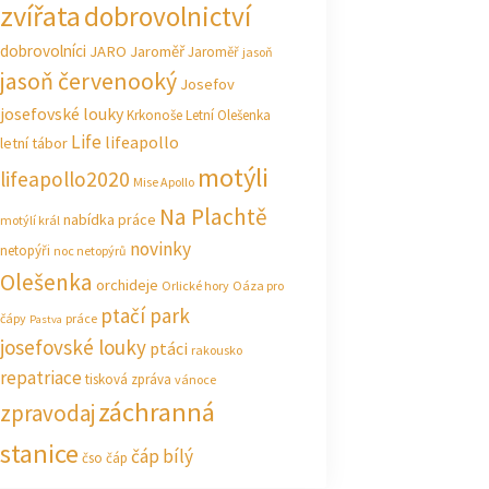
zvířata
dobrovolnictví
dobrovolníci
JARO Jaroměř
Jaroměř
jasoň
jasoň červenooký
Josefov
josefovské louky
Krkonoše
Letní Olešenka
Life
lifeapollo
letní tábor
motýli
lifeapollo2020
Mise Apollo
Na Plachtě
nabídka práce
motýlí král
novinky
netopýři
noc netopýrů
Olešenka
orchideje
Orlické hory
Oáza pro
ptačí park
čápy
práce
Pastva
josefovské louky
ptáci
rakousko
repatriace
tisková zpráva
vánoce
záchranná
zpravodaj
stanice
čáp bílý
čso
čáp