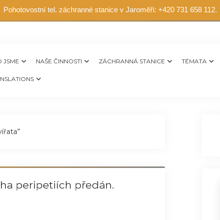
Pohotovostní tel. záchranné stanice v Jaroměři: +420 731 658 112.
 JSME
NAŠE ČINNOSTI
ZÁCHRANNÁ STANICE
TÉMATA
NSLATIONS
ířata”
a peripetiích předán.