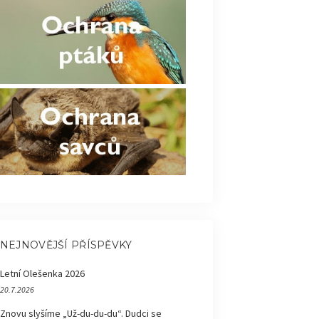
NEJNOVĚJŠÍ PŘÍSPĚVKY
Letní Olešenka 2026
20.7.2026
Znovu slyšíme „Už-du-du-du“. Dudci se