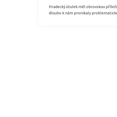
Hradecký útulek měl obrovskou příležit
dlouho k nám pronikaly problematick