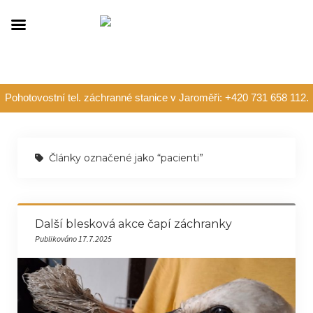
Pohotovostní tel. záchranné stanice v Jaroměři: +420 731 658 112.
Články označené jako “pacienti”
Další blesková akce čapí záchranky
Publikováno 17.7.2025