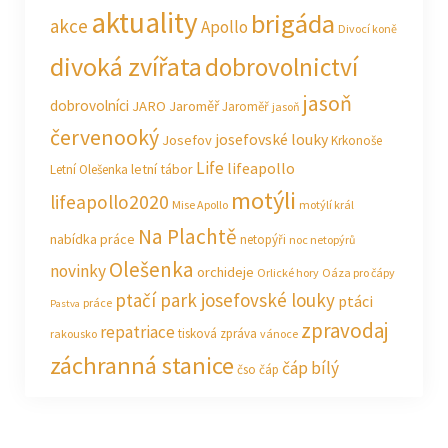
aktuality
brigáda
akce
Apollo
Divocí koně
divoká zvířata
dobrovolnictví
jasoň
dobrovolníci
JARO Jaroměř
Jaroměř
jasoň
červenooký
josefovské louky
Josefov
Krkonoše
Life
lifeapollo
letní tábor
Letní Olešenka
motýli
lifeapollo2020
Mise Apollo
motýlí král
Na Plachtě
nabídka práce
netopýři
noc netopýrů
Olešenka
novinky
orchideje
Orlické hory
Oáza pro čápy
ptačí park josefovské louky
ptáci
práce
Pastva
zpravodaj
repatriace
tisková zpráva
rakousko
vánoce
záchranná stanice
čáp bílý
čso
čáp