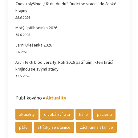
Znovu slyšíme „Už-du-du-du“. Dudci se vracejí do české
krajiny
25.6.2026
Motýlí půlhodinka 2026
15.6.2026
Jarní Olešenka 2026
3.6.2026
Architekti biodiverzity: Rok 2026 patří těm, kteří kráčí
krajinou se svými stády
12.5.2026
Publikováno v
Aktuality
aktuality
divoká zvířata
káně
pacienti
ptáci
střípky ze stanice
záchranná stanice