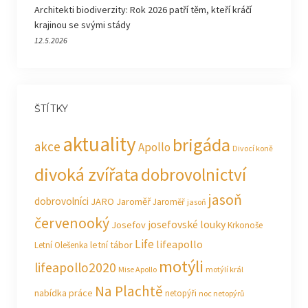
Architekti biodiverzity: Rok 2026 patří těm, kteří kráčí
krajinou se svými stády
12.5.2026
ŠTÍTKY
aktuality
brigáda
akce
Apollo
Divocí koně
divoká zvířata
dobrovolnictví
jasoň
dobrovolníci
JARO Jaroměř
Jaroměř
jasoň
červenooký
josefovské louky
Josefov
Krkonoše
Life
lifeapollo
letní tábor
Letní Olešenka
motýli
lifeapollo2020
Mise Apollo
motýlí král
Na Plachtě
nabídka práce
netopýři
noc netopýrů