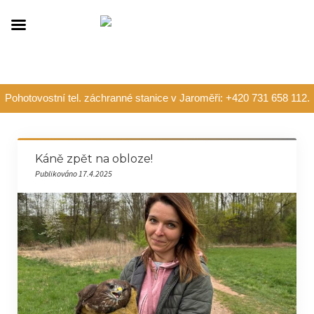
Pohotovostní tel. záchranné stanice v Jaroměři: +420 731 658 112.
Káně zpět na obloze!
Publikováno 17.4.2025