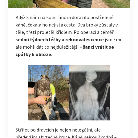
Když k nám na konci února dorazilo postřelené
káně, čekala ho nejistá cesta. Dva broky zůstaly v
těle, třetí proletěl křídlem. Po operaci a téměř
sedmi týdnech léčby a rekonvalescence
jsme mu
ale mohli dát to nejdůležitější –
šanci vrátit se
zpátky k obloze
.
Střílet po dravcích je nejen nelegální, ale
především zbytečně kruté. Káně nejsou škodná –