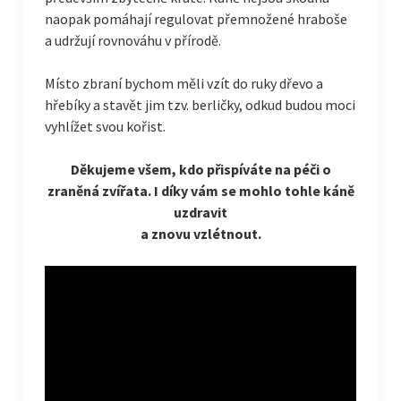
naopak pomáhají regulovat přemnožené hraboše
a udržují rovnováhu v přírodě.
Místo zbraní bychom měli vzít do ruky dřevo a
hřebíky a stavět jim tzv. berličky, odkud budou moci
vyhlížet svou kořist.
Děkujeme všem, kdo přispíváte na péči o
zraněná zvířata. I díky vám se mohlo tohle káně
uzdravit
a znovu vzlétnout.