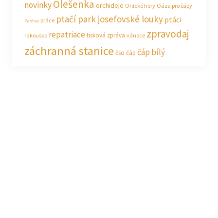
Olešenka
novinky
orchideje
Orlické hory
Oáza pro čápy
ptačí park josefovské louky
ptáci
práce
Pastva
zpravodaj
repatriace
tisková zpráva
rakousko
vánoce
záchranná stanice
čáp bílý
čso
čáp