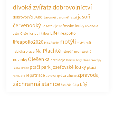
divoká zvířata
dobrovolnictví
jasoň
dobrovolníci
JARO Jaroměř
Jaroměř
jasoň
červenooký
josefovské louky
Josefov
Krkonoše
Life
lifeapollo
letní tábor
Letní Olešenka
motýli
lifeapollo2020
Mise Apollo
motýlí král
Na Plachtě
nabídka práce
netopýři
noc netopýrů
Olešenka
novinky
orchideje
Orlické hory
Oáza pro čápy
ptačí park josefovské louky
ptáci
práce
Pastva
zpravodaj
repatriace
tisková zpráva
rakousko
vánoce
záchranná stanice
čáp bílý
čso
čáp