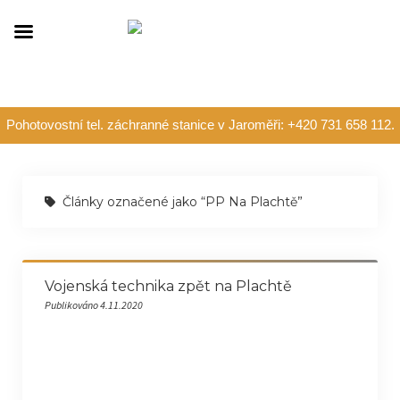
Pohotovostní tel. záchranné stanice v Jaroměři: +420 731 658 112.
Články označené jako “PP Na Plachtě”
Vojenská technika zpět na Plachtě
Publikováno 4.11.2020