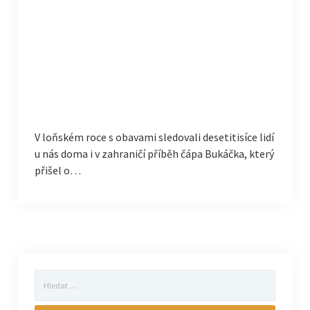
V loňském roce s obavami sledovali desetitisíce lidí
u nás doma i v zahraničí příběh čápa Bukáčka, který
přišel o…
Vyhledávání