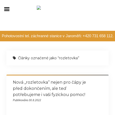
Pohotovostní tel. záchranné stanice v Jaroměři: +420 731 658 112.
Články označené jako “rozletovka”
Nová „rozletovka“ nejen pro čápy je
před dokončením, ale teď
potřebujeme i vaši fyzickou pomoc!
Publikováno 30.8.2022