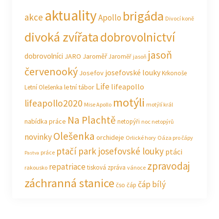
aktuality
brigáda
akce
Apollo
Divocí koně
divoká zvířata
dobrovolnictví
jasoň
dobrovolníci
JARO Jaroměř
Jaroměř
jasoň
červenooký
josefovské louky
Josefov
Krkonoše
Life
lifeapollo
letní tábor
Letní Olešenka
motýli
lifeapollo2020
Mise Apollo
motýlí král
Na Plachtě
nabídka práce
netopýři
noc netopýrů
Olešenka
novinky
orchideje
Orlické hory
Oáza pro čápy
ptačí park josefovské louky
ptáci
práce
Pastva
zpravodaj
repatriace
tisková zpráva
rakousko
vánoce
záchranná stanice
čáp bílý
čso
čáp