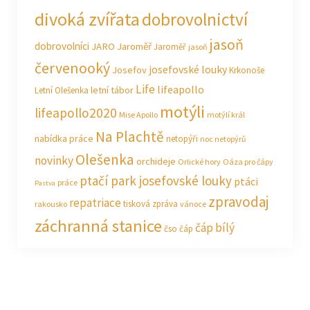
divoká zvířata
dobrovolnictví
jasoň
dobrovolníci
JARO Jaroměř
Jaroměř
jasoň
červenooký
josefovské louky
Josefov
Krkonoše
Life
lifeapollo
letní tábor
Letní Olešenka
motýli
lifeapollo2020
Mise Apollo
motýlí král
Na Plachtě
nabídka práce
netopýři
noc netopýrů
Olešenka
novinky
orchideje
Orlické hory
Oáza pro čápy
ptačí park josefovské louky
ptáci
práce
Pastva
zpravodaj
repatriace
tisková zpráva
rakousko
vánoce
záchranná stanice
čáp bílý
čso
čáp