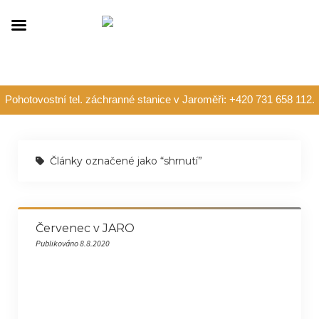
Pohotovostní tel. záchranné stanice v Jaroměři: +420 731 658 112.
Články označené jako “shrnutí”
Červenec v JARO
Publikováno 8.8.2020