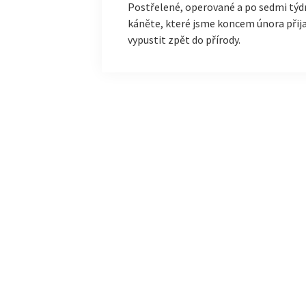
Postřelené, operované a po sedmi týdn
káněte, které jsme koncem února přijal
vypustit zpět do přírody.