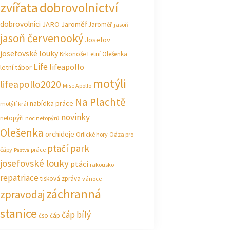
zvířata
dobrovolnictví
dobrovolníci
JARO Jaroměř
Jaroměř
jasoň
jasoň červenooký
Josefov
josefovské louky
Krkonoše
Letní Olešenka
Life
lifeapollo
letní tábor
motýli
lifeapollo2020
Mise Apollo
Na Plachtě
nabídka práce
motýlí král
novinky
netopýři
noc netopýrů
Olešenka
orchideje
Orlické hory
Oáza pro
ptačí park
čápy
práce
Pastva
josefovské louky
ptáci
rakousko
repatriace
tisková zpráva
vánoce
záchranná
zpravodaj
stanice
čáp bílý
čso
čáp