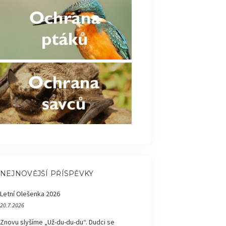
NEJNOVĚJŠÍ PŘÍSPĚVKY
Letní Olešenka 2026
20.7.2026
Znovu slyšíme „Už-du-du-du“. Dudci se