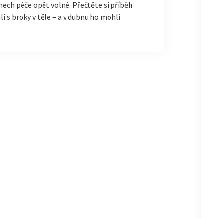
ech péče opět volné. Přečtěte si příběh
i s broky v těle – a v dubnu ho mohli