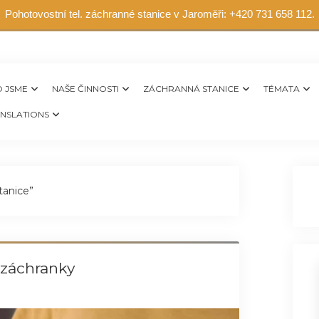
Pohotovostní tel. záchranné stanice v Jaroměři: +420 731 658 112.
 JSME
NAŠE ČINNOSTI
ZÁCHRANNÁ STANICE
TÉMATA
NSLATIONS
tanice”
 záchranky