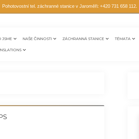
Pohotovostní tel. záchranné stanice v Jaroměři: +420 731 658 112.
 JSME
NAŠE ČINNOSTI
ZÁCHRANNÁ STANICE
TÉMATA
NSLATIONS
 PS