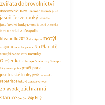
zvířata
dobrovolnictví
dobrovolníci
JARO Jaroměř
Jaroměř
jasoň
jasoň červenooký
Josefov
josefovské louky
Krkonoše
Letní Olešenka
Life
lifeapollo
letní tábor
motýli
lifeapollo2020
Mise Apollo
Na Plachtě
nabídka práce
motýlí král
novinky
netopýři
noc netopýrů
Olešenka
orchideje
Orlické hory
Oáza pro
ptačí park
čápy
práce
Pastva
josefovské louky
ptáci
rakousko
repatriace
tisková zpráva
vánoce
záchranná
zpravodaj
stanice
čáp bílý
čso
čáp