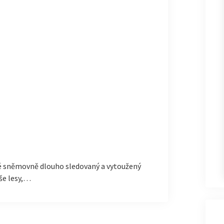
é sněmovně dlouho sledovaný a vytoužený
še lesy,…