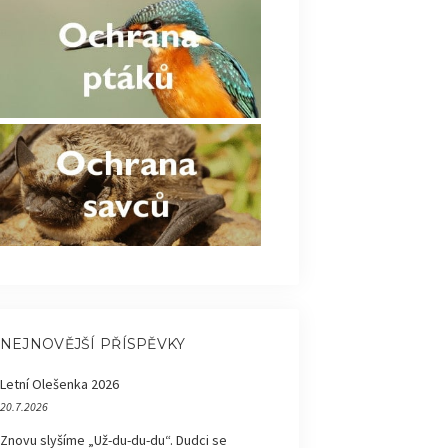
NEJNOVĚJŠÍ PŘÍSPĚVKY
Letní Olešenka 2026
20.7.2026
Znovu slyšíme „Už-du-du-du“. Dudci se