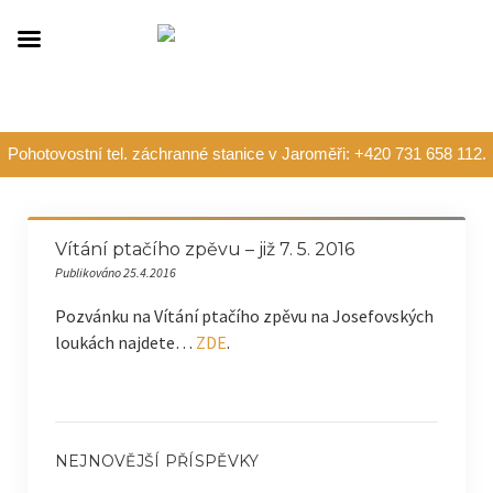
Pohotovostní tel. záchranné stanice v Jaroměři: +420 731 658 112.
Vítání ptačího zpěvu – již 7. 5. 2016
Publikováno 25.4.2016
Pozvánku na Vítání ptačího zpěvu na Josefovských
loukách najdete…
ZDE
.
NEJNOVĚJŠÍ PŘÍSPĚVKY