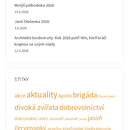
Motýlí půlhodinka 2026
15.6.2026
Jarní Olešenka 2026
3.6.2026
Architekti biodiverzity: Rok 2026 patří těm, kteří kráčí
krajinou se svými stády
12.5.2026
ŠTÍTKY
aktuality
brigáda
akce
Apollo
Divocí koně
divoká zvířata
dobrovolnictví
jasoň
dobrovolníci
JARO Jaroměř
Jaroměř
jasoň
červenooký
josefovské louky
Josefov
Krkonoše