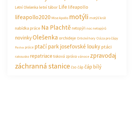
Life
lifeapollo
letní tábor
Letní Olešenka
motýli
lifeapollo2020
Mise Apollo
motýlí král
Na Plachtě
nabídka práce
netopýři
noc netopýrů
Olešenka
novinky
orchideje
Orlické hory
Oáza pro čápy
ptačí park josefovské louky
ptáci
práce
Pastva
zpravodaj
repatriace
tisková zpráva
rakousko
vánoce
záchranná stanice
čáp bílý
čso
čáp