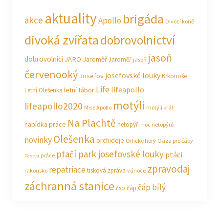
aktuality
brigáda
akce
Apollo
Divocí koně
divoká zvířata
dobrovolnictví
jasoň
dobrovolníci
JARO Jaroměř
Jaroměř
jasoň
červenooký
josefovské louky
Josefov
Krkonoše
Life
lifeapollo
letní tábor
Letní Olešenka
motýli
lifeapollo2020
Mise Apollo
motýlí král
Na Plachtě
nabídka práce
netopýři
noc netopýrů
Olešenka
novinky
orchideje
Orlické hory
Oáza pro čápy
ptačí park josefovské louky
ptáci
práce
Pastva
zpravodaj
repatriace
tisková zpráva
rakousko
vánoce
záchranná stanice
čáp bílý
čso
čáp