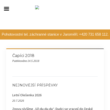
Pohotovostní tel. záchranné stanice v Jaroměři: +420 731 658 112.
Čapíci 2018
Publikováno 14.5.2018
NEJNOVĚJŠÍ PŘÍSPĚVKY
Letní Olešenka 2026
20.7.2026
Znovu slyšíme „Už-du-du-du“. Dudci se vracejí do české