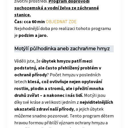
životní prostředí.
Program doprovodí
suchozemská a vodní želva ze záchranné
stanice.
Čas: cca 60 min
OBJEDNAT ZDE
Nejvhodnější doba pro realizaci tohoto programu
je
podzim a jaro.
Motýlí půlhodinka aneb zachraňme hmyz
Věděli jste, že
úbytek hmyzu patří mezi
podstatný, ale často přehlížený problém v
ochraně přírody
? Počet hmyzu v posledních
letech
klesá, což ovlivňuje nejen opylování
rostlin, plodin a stromů, ale i přežití mnoha
druhů zvířat – a nakonec i nás lidí.
Motýli jsou
díky své kráse a velikosti jedním z
nejviditelnějších
ukazatelů zdraví naší přírody
, a jejich úbytek
můžeme snadno pozorovat. Tento program dětem
hravou formou přiblíží význam ochrany hmyzu a