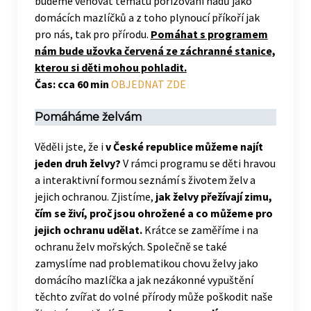
budeme věnovat tématu pořizování hadů jako
domácích mazlíčků a z toho plynoucí příkoří jak
pro nás, tak pro přírodu.
Pomáhat s programem
nám bude užovka červená ze záchranné stanice,
kterou si děti mohou pohladit.
Čas: cca 60 min
OBJEDNAT ZDE
Pomáháme želvám
Věděli jste, že i
v České republice můžeme najít
jeden druh želvy?
V rámci programu se děti hravou
a interaktivní formou seznámí s životem želv a
jejich ochranou. Zjistíme,
jak želvy přežívají zimu,
čím se živí, proč jsou ohrožené a co můžeme pro
jejich ochranu udělat.
Krátce se zaměříme i na
ochranu želv mořských. Společně se také
zamyslíme nad problematikou chovu želvy jako
domácího mazlíčka a jak nezákonné vypuštění
těchto zvířat do volné přírody může poškodit naše