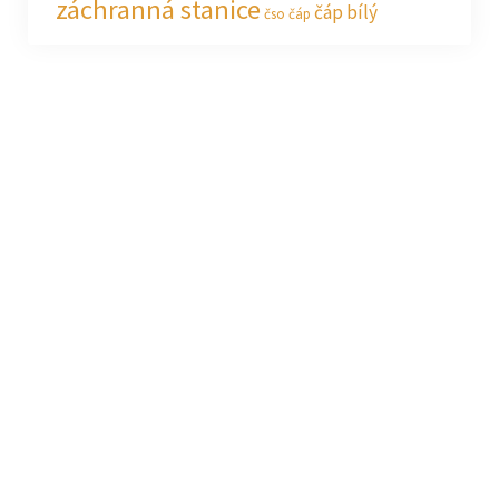
záchranná stanice
čáp bílý
čso
čáp