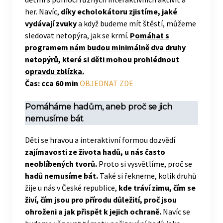
her. Navíc,
díky echolokátoru zjistíme, jaké
vydávají zvuky
a když budeme mít štěstí, můžeme
sledovat netopýra, jak se krmí.
Pomáhat s
programem nám budou minimálně dva druhy
netopýrů, které si děti mohou prohlédnout
opravdu zblízka.
Čas: cca 60 min
OBJEDNAT ZDE
Pomáháme hadům, aneb proč se jich
nemusíme bát
Děti se hravou a interaktivní formou dozvědí
zajímavosti ze života hadů, u nás často
neoblíbených tvorů.
Proto si vysvětlíme, proč se
hadů nemusíme bát.
Také si řekneme, kolik druhů
žije u nás v České republice,
kde tráví zimu, čím se
živí, čím jsou pro přírodu důležití, proč jsou
ohroženi a jak přispět k jejich ochraně.
Navíc se