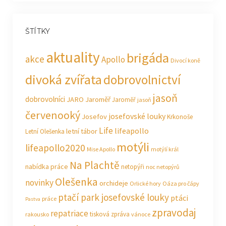
ŠTÍTKY
aktuality
brigáda
akce
Apollo
Divocí koně
divoká zvířata
dobrovolnictví
jasoň
dobrovolníci
JARO Jaroměř
Jaroměř
jasoň
červenooký
josefovské louky
Josefov
Krkonoše
Life
lifeapollo
letní tábor
Letní Olešenka
motýli
lifeapollo2020
Mise Apollo
motýlí král
Na Plachtě
nabídka práce
netopýři
noc netopýrů
Olešenka
novinky
orchideje
Orlické hory
Oáza pro čápy
ptačí park josefovské louky
ptáci
práce
Pastva
zpravodaj
repatriace
tisková zpráva
rakousko
vánoce