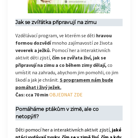
Jak se zvířátka připravují na zimu
Vzdělávací program, ve kterém se děti
hravou
formou dozvědí
mnoho zajímavostí ze života
veverek a ježků.
Pomocí her a interaktivních
aktivit děti zjistí,
čím se zvířata živí, jak se
připravují na zimu a co během zimy dělají,
co
umístit na zahradu, abychom jim pomohli, co jim
škodí a jak je chránit.
S programem nám bude
pomáhat i živý ježek.
Čas: cca 70 min
OBJEDNAT ZDE
Pomáháme ptákům v zimě, ale co
netopýři?
Děti pomocí her a interaktivních aktivit zjistí,
jaké
ptáci vydávají zvuky, čím se v zimě živí, čím a kdy