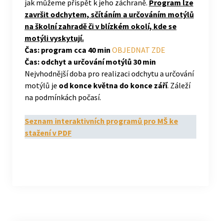
jak můžeme přispět k jeho záchraně.
Program lze
završit odchytem, sčítáním a určováním motýlů
na školní zahradě či v blízkém okolí, kde se
motýli vyskytují.
Čas: program cca 40 min
OBJEDNAT ZDE
Čas: odchyt a určování motýlů 30 min
Nejvhodnější doba pro realizaci odchytu a určování
motýlů je
od konce května do konce září
. Záleží
na podmínkách počasí.
Seznam interaktivních programů pro MŠ ke
stažení v PDF