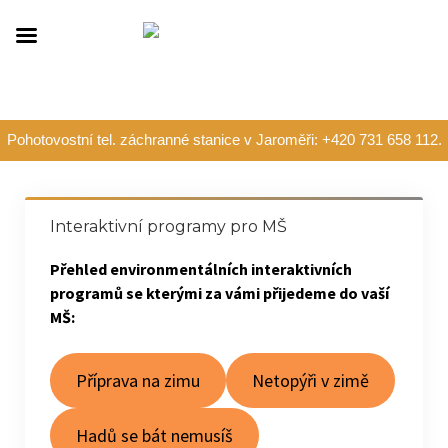
Pohotovostní tel. záchranné stanice v Jaroměři: +420 731 658 112.
Interaktivní programy pro MŠ
Přehled environmentálních interaktivních
programů se kterými za vámi přijedeme do vaší
MŠ:
Příprava na zimu
Netopýři v zimě
Hadů se bát nemusíš