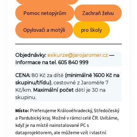
Pomoc netopýrům
Zachraň želvu
Opylovači a motýli
pro školy
Objednávky:
exkurze@jarojaromer.cz
—
Informace na tel. 605 840 999
CENA:
80 Kč za dítě
(minimálně 1600 Kč na
skupinu/třídu)
, cestovné z Jaroměře 7
Kč/km.
Maximální počet
dětí je 30 na
skupinu.
Místo:
Preferujeme Královéhradecký, Středočeský
a Pardubický kraj. Možné v rámci celé ČR. Uvítáme,
když je na místě nainstalované PC s
dataprojektorem, ale můžeme vzít i vlastní.