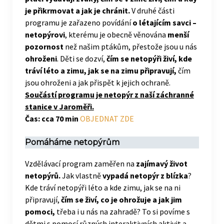
je přikrmovat a jak je chránit.
V druhé části
programu je zařazeno povídání
o létajícím savci –
netopýrovi
, kterému je obecně věnována
menší
pozornost
než našim ptákům, přestože jsou u nás
ohroženi
. Děti se dozví,
čím se netopýři živí, kde
tráví léto a zimu, jak se na zimu připravují,
čím
jsou ohroženi a jak přispět k jejich ochraně.
Součástí programu je netopýr z naší záchranné
stanice v Jaroměři.
Čas: cca 70 min
OBJEDNAT ZDE
Pomáháme netopýrům
Vzdělávací program zaměřen na
zajímavý život
netopýrů.
Jak vlastně
vypadá netopýr z blízka
?
Kde tráví netopýři léto a kde zimu, jak se na ni
připravují,
čím se živí, co je ohrožuje a jak jim
pomoci,
třeba i u nás na zahradě? To si povíme s
dětmi s pomocí různých interaktivních aktivit a