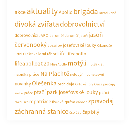
aktuality
brigáda
akce
Apollo
Divocí koně
divoká zvířata
dobrovolnictví
jasoň
dobrovolníci
JARO Jaroměř
Jaroměř
jasoň
červenooký
josefovské louky
Josefov
Krkonoše
Life
lifeapollo
letní tábor
Letní Olešenka
motýli
lifeapollo2020
Mise Apollo
motýlí král
Na Plachtě
nabídka práce
netopýři
noc netopýrů
Olešenka
novinky
orchideje
Orlické hory
Oáza pro čápy
ptačí park josefovské louky
ptáci
práce
Pastva
zpravodaj
repatriace
tisková zpráva
rakousko
vánoce
záchranná stanice
čáp bílý
čso
čáp