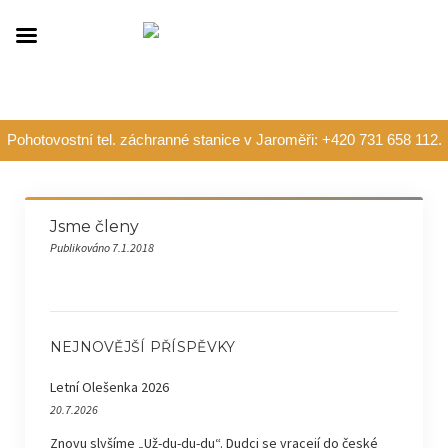
Pohotovostní tel. záchranné stanice v Jaroměři: +420 731 658 112.
Jsme členy
Publikováno 7.1.2018
NEJNOVĚJŠÍ PŘÍSPĚVKY
Letní Olešenka 2026
20.7.2026
Znovu slyšíme „Už-du-du-du“. Dudci se vracejí do české