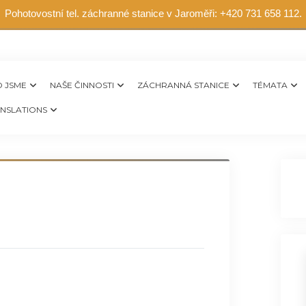
Pohotovostní tel. záchranné stanice v Jaroměři: +420 731 658 112.
 JSME
NAŠE ČINNOSTI
ZÁCHRANNÁ STANICE
TÉMATA
NSLATIONS