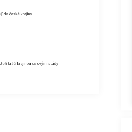
jí do české krajiny
kteří kráčí krajinou se svými stády