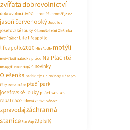
zvířata
dobrovolnictví
dobrovolníci
JARO Jaroměř
Jaroměř
jasoň
jasoň červenooký
Josefov
josefovské louky
Krkonoše
Letní Olešenka
Life
lifeapollo
letní tábor
motýli
lifeapollo2020
Mise Apollo
Na Plachtě
nabídka práce
motýlí král
novinky
netopýři
noc netopýrů
Olešenka
orchideje
Orlické hory
Oáza pro
ptačí park
čápy
práce
Pastva
josefovské louky
ptáci
rakousko
repatriace
tisková zpráva
vánoce
záchranná
zpravodaj
stanice
čáp bílý
čso
čáp