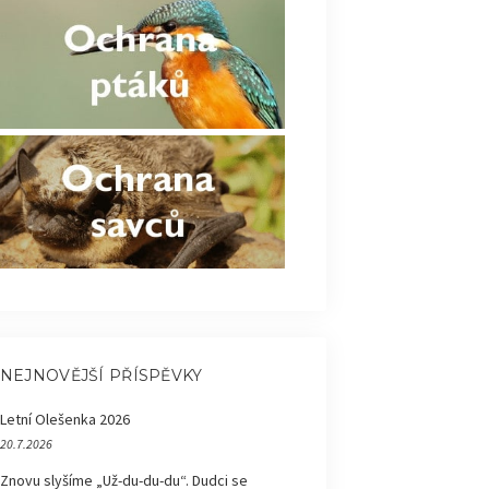
NEJNOVĚJŠÍ PŘÍSPĚVKY
Letní Olešenka 2026
20.7.2026
Znovu slyšíme „Už-du-du-du“. Dudci se